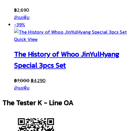
฿
2,690
อ่านเพิ่ม
-39%
Quick View
The History of Whoo JinYulHyang
Special 3pcs Set
Original
Current
฿
7,000
฿
4,290
price
price
อ่านเพิ่ม
was:
is:
The Tester K - Line OA
฿7,000.
฿4,290.