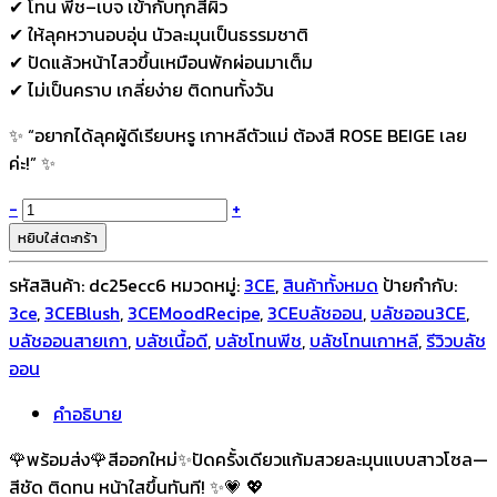
✔ โทน พีช–เบจ เข้ากับทุกสีผิว
✔ ให้ลุคหวานอบอุ่น นัวละมุนเป็นธรรมชาติ
✔ ปัดแล้วหน้าไสวขึ้นเหมือนพักผ่อนมาเต็ม
✔ ไม่เป็นคราบ เกลี่ยง่าย ติดทนทั้งวัน
✨ “อยากได้ลุคผู้ดีเรียบหรู เกาหลีตัวแม่ ต้องสี ROSE BEIGE เลย
ค่ะ!” ✨
จำนวน
-
+
3CE
หยิบใส่ตะกร้า
Mood
รหัสสินค้า:
dc25ecc6
หมวดหมู่:
3CE
,
สินค้าทั้งหมด
ป้ายกำกับ:
Recipe
3ce
,
3CEBlush
,
3CEMoodRecipe
,
3CEบลัชออน
,
บลัชออน3CE
,
Blush
บลัชออนสายเกา
,
บลัชเนื้อดี
,
บลัชโทนพีช
,
บลัชโทนเกาหลี
,
รีวิวบลัช
5.5g
ออน
ชิ้น
คำอธิบาย
🌹พร้อมส่ง🌹สีออกใหม่✨ปัดครั้งเดียวแก้มสวยละมุนแบบสาวโซล—
สีชัด ติดทน หน้าใสขึ้นทันที! ✨💗 💖