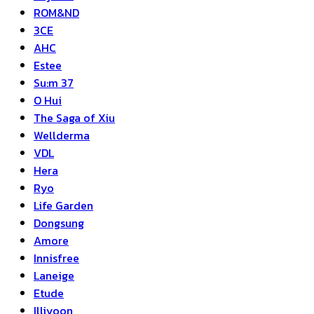
ROM&ND
3CE
AHC
Estee
Su:m 37
O Hui
The Saga of Xiu
Wellderma
VDL
Hera
Ryo
Life Garden
Dongsung
Amore
Innisfree
Laneige
Etude
Illiyoon