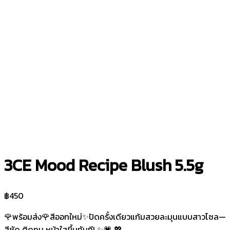
3CE Mood Recipe Blush 5.5g
฿
450
🌹พร้อมส่ง🌹สีออกใหม่✨ปัดครั้งเดียวแก้มสวยละมุนแบบสาวโซล—
สีชัด ติดทน หน้าใสขึ้นทันที! ✨💗 💖