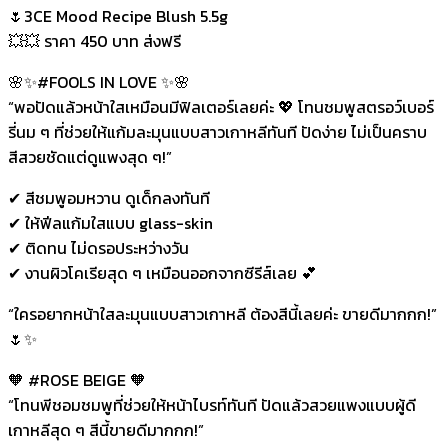
🌷3CE Mood Recipe Blush 5.5g
💥💥 ราคา 450 บาท ส่งฟรี
🌸✨#FOOLS IN LOVE ✨🌸
“พอปัดแล้วหน้าใสเหมือนมีฟิลเตอร์เลยค่ะ 💖 โทนชมพูสตรอว์เบอร์
รี่นม ๆ ที่ช่วยให้แก้มละมุนแบบสาวเกาหลีทันที ปัดง่าย ไม่เป็นคราบ
สีสวยชัดแต่ดูแพงสุด ๆ!”
✔ สีชมพูอมหวาน ดูเด็กลงทันที
✔ ให้ฟีลแก้มใสแบบ glass-skin
✔ ติดทน ไม่ดรอประหว่างวัน
✔ งานผิวโคเรียสุด ๆ เหมือนออกจากซีรีส์เลย 💕
“ใครอยากหน้าใสละมุนแบบสาวเกาหลี ต้องสีนี้เลยค่ะ ขายดีมากกก!”
🌷✨
🧡 #ROSE BEIGE 🧡
“โทนพีชอมชมพูที่ช่วยให้หน้าไบรท์ทันที ปัดแล้วสวยแพงแบบผู้ดี
เกาหลีสุด ๆ สีนี้ขายดีมากกก!”