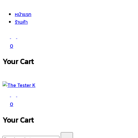
The Tester K
Korean cosmetics
หน้าแรก
ร้านค้า
0
Your Cart
The Tester K
Korean cosmetics
0
Your Cart
Search