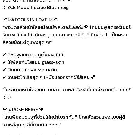
🌷3CE Mood Recipe Blush 5.5g
🌸✨#FOOLS IN LOVE ✨🌸
“พอปัดแล้วหน้าใสเหมือนมีฟิลเตอร์เลยค่ะ 💖 โทนชมพูสตรอว์เบอร์
รี่นม ๆ ที่ช่วยให้แก้มละมุนแบบสาวเกาหลีทันที ปัดง่าย ไม่เป็นคราบ
สีสวยชัดแต่ดูแพงสุด ๆ!”
✔ สีชมพูอมหวาน ดูเด็กลงทันที
✔ ให้ฟีลแก้มใสแบบ glass-skin
✔ ติดทน ไม่ดรอประหว่างวัน
✔ งานผิวโคเรียสุด ๆ เหมือนออกจากซีรีส์เลย 💕
“ใครอยากหน้าใสละมุนแบบสาวเกาหลี ต้องสีนี้เลยค่ะ ขายดีมากกก!”
🌷✨
🧡 #ROSE BEIGE 🧡
“โทนพีชอมชมพูที่ช่วยให้หน้าไบรท์ทันที ปัดแล้วสวยแพงแบบผู้ดี
เกาหลีสุด ๆ สีนี้ขายดีมากกก!”