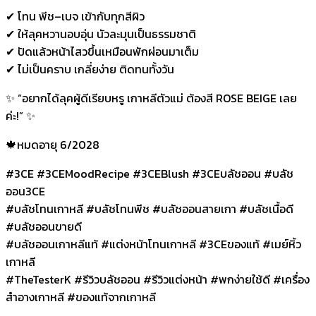
✔ โทน พีช–เบจ เข้ากับทุกสีผิว
✔ ให้ลุคหวานอบอุ่น นัวละมุนเป็นธรรมชาติ
✔ ปัดแล้วหน้าไสวขึ้นเหมือนพักผ่อนมาเต็ม
✔ ไม่เป็นคราบ เกลี่ยง่าย ติดทนทั้งวัน
✨ “อยากได้ลุคผู้ดีเรียบหรู เกาหลีตัวแม่ ต้องสี ROSE BEIGE เลย
ค่ะ!” ✨
🍁หมดอายุ 6/2028
#3CE #3CEMoodRecipe #3CEBlush #3CEบลัชออน #บลัช
ออน3CE
#บลัชโทนเกาหลี #บลัชโทนพีช #บลัชออนสายเกา #บลัชเนื้อดี
#บลัชออนขายดี
#บลัชออนเกาหลีแท้ #แต่งหน้าโทนเกาหลี #3CEของแท้ #เมย์หิ้ว
เกาหลี
#TheTesterK #รีวิวบลัชออน #รีวิวแต่งหน้า #พกง่ายใช้ดี #เครื่อง
สำอางเกาหลี #ของแท้จากเกาหลี