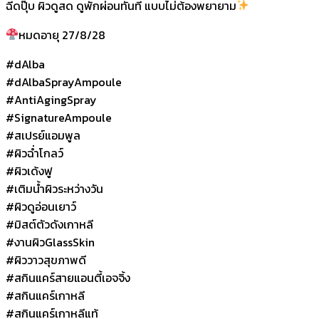
ฉีดปุ๊บ ผิวดูสด ดูพักผ่อนทันที แบบไม่ต้องพยายาม
หมดอายุ 27/8/28
#dAlba
#dAlbaSprayAmpoule
#AntiAgingSpray
#SignatureAmpoule
#สเปรย์แอมพูล
#ผิวฉ่ำโกลว์
#ผิวเด้งฟู
#เติมน้ำผิวระหว่างวัน
#ผิวดูอ่อนเยาว์
#มิสต์ตัวดังเกาหลี
#งานผิวGlassSkin
#ผิววาวสุขภาพดี
#สกินแคร์สายแอนตี้เอจจิ้ง
#สกินแคร์เกาหลี
#สกินแคร์เกาหลีแท้