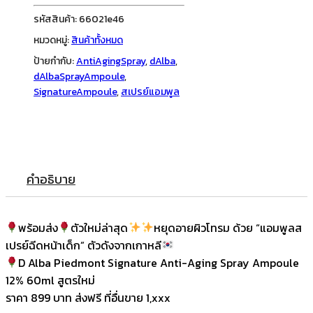
Spray
รหัสสินค้า:
66021e46
Ampoule
หมวดหมู่:
สินค้าทั้งหมด
12%
ป้ายกำกับ:
AntiAgingSpray
,
dAlba
,
60ml
dAlbaSprayAmpoule
,
สูตร
SignatureAmpoule
,
สเปรย์แอมพูล
ใหม่
ชิ้น
คำอธิบาย
พร้อมส่ง
ตัวใหม่ล่าสุด
หยุดอายผิวโทรม ด้วย “แอมพูลส
เปรย์ฉีดหน้าเด็ก” ตัวดังจากเกาหลี
D Alba Piedmont Signature Anti-Aging Spray Ampoule
12% 60ml สูตรใหม่
ราคา 899 บาท ส่งฟรี ที่อื่นขาย 1,xxx