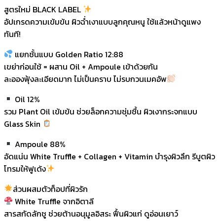
สูตรใหม่ BLACK LABEL
อัปเกรดความเข้มข้น ผิวฉ่ำเงาแบบลูกคุณหนู ใช้แล้วหน้าดูแพง
ทันที!
แยกชั้นแบบ Golden Ratio 12:88
เขย่าก่อนใช้ = ผสาน Oil + Ampoule เข้าด้วยกัน
ละอองฟุ้งละเอียดมาก ไม่เป็นคราบ ไม่รบกวนเมคอัพ
Oil 12%
รวม Plant Oil เข้มข้น ช่วยล็อกความชุ่มชื้น ผิวเงากระจกแบบ
Glass Skin
Ampoule 88%
อัดแน่น White Truffle + Collagen + Vitamin บำรุงผิวลึก รีบูตผิว
โทรมให้ฟูเด้ง
ส่วนผสมตัวท็อปที่ผิวรัก
White Truffle จากอิตาลี
สารสกัดลักชู ช่วยต้านอนุมูลอิสระ ฟื้นผิวแก่ ดูอ่อนเยาว์