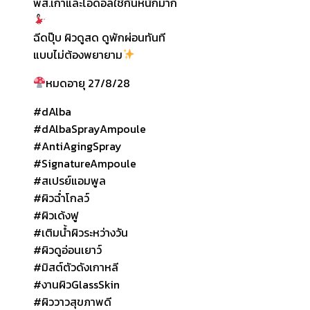
พส.เกาและไอดอลใช้กันหนักมาก
ฉีดปุ๊บ ผิวดูสด ดูพักผ่อนทันที
แบบไม่ต้องพยายาม
หมดอายุ 27/8/28
#dAlba
#dAlbaSprayAmpoule
#AntiAgingSpray
#SignatureAmpoule
#สเปรย์แอมพูล
#ผิวฉ่ำโกลว์
#ผิวเด้งฟู
#เติมน้ำผิวระหว่างวัน
#ผิวดูอ่อนเยาว์
#มิสต์ตัวดังเกาหลี
#งานผิวGlassSkin
#ผิววาวสุขภาพดี