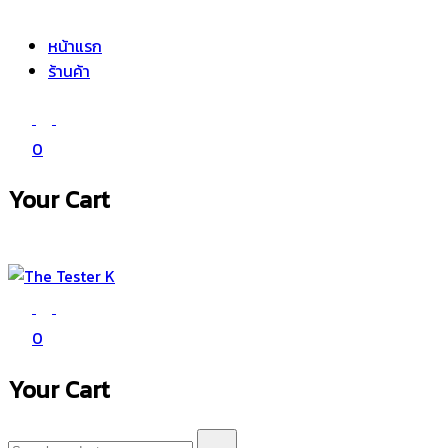
The Tester K
Korean cosmetics
หน้าแรก
ร้านค้า
0
Your Cart
The Tester K
Korean cosmetics
0
Your Cart
Search