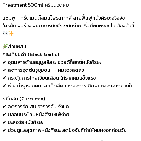
Treatment 500ml ครีมนวดผม
แชมพู + ทรีตเมนต์สมุนไพรเกาหลี สายฟื้นฟูหนังศีรษะจริงจัง
ใครคัน ผมร่วง ผมบาง หนังศีรษะมันง่าย เริ่มมีผมหงอกไว ต้องตัวนี้
ส่วนผสม
กระเทียมดำ (Black Garlic)
✔ อุดมสารต้านอนุมูลอิสระ ช่วยดีท็อกซ์หนังศีรษะ
✔ ลดการอุดตันรูขุมขน → ผมร่วงลดลง
✔ กระตุ้นการไหลเวียนเลือด ให้รากผมแข็งแรง
✔ ช่วยบำรุงรากผมและเม็ดสีผม ชะลอการเกิดผมหงอกจากภายใน
ขมิ้นชัน (Curcumin)
✔ ลดการอักเสบ อาการคัน รังแค
✔ ปลอบประโลมหนังศีรษะแพ้ง่าย
✔ ชะลอวัยหนังศีรษะ
✔ ช่วยดูแลสุขภาพหนังศีรษะ ลดปัจจัยที่ทำให้ผมหงอกก่อนวัย