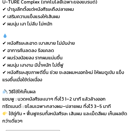
U-TURE Complex (เทคโนโลยีเฉพาะของแบรนด์)
✔ บำรุงลึกตั้งแต่หนังศีรษะถึงปลายผม
✔ เสริมความแข็งแรงให้เส้นผม
✔ ผมนุ่ม เงา ไม่ลีบ ไม่หนัก
✔ หนังศีรษะสะอาด เบาสบาย ไม่มันง่าย
✔ อาการคันลดลง รังแคลด
✔ ผมร่วงน้อยลง รากผมแน่นขึ้น
✔ ผมนุ่ม เงางาม มีน้ำหนัก ไม่ชี้ฟู
✔ หนังศีรษะสุขภาพดีขึ้น ช่วย ชะลอผมหงอกใหม่ ให้ผมดูเข้ม แข็ง
แรงขึ้นเมื่อใช้ต่อเนื่อง
วิธีใช้ให้เห็นผล
แชมพู : นวดหนังศีรษะเบาๆ ทิ้งไว้ 1–2 นาที แล้วล้างออก
ทรีตเมนต์ : ชโลมเฉพาะกลางผม–ปลายผม ทิ้งไว้ 3–5 นาที
ใช้คู่กัน = ฟื้นฟูครบทั้งหนังศีรษะ เส้นผม และเม็ดสีผม เห็นผลชัด
กว่าเดี่ยวๆ