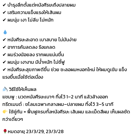
✔ บำรุงลึกตั้งแต่หนังศีรษะถึงปลายผม
✔ เสริมความแข็งแรงให้เส้นผม
✔ ผมนุ่ม เงา ไม่ลีบ ไม่หนัก
✔ หนังศีรษะสะอาด เบาสบาย ไม่มันง่าย
✔ อาการคันลดลง รังแคลด
✔ ผมร่วงน้อยลง รากผมแน่นขึ้น
✔ ผมนุ่ม เงางาม มีน้ำหนัก ไม่ชี้ฟู
✔ หนังศีรษะสุขภาพดีขึ้น ช่วย ชะลอผมหงอกใหม่ ให้ผมดูเข้ม แข็ง
แรงขึ้นเมื่อใช้ต่อเนื่อง
วิธีใช้ให้เห็นผล
แชมพู : นวดหนังศีรษะเบาๆ ทิ้งไว้ 1–2 นาที แล้วล้างออก
ทรีตเมนต์ : ชโลมเฉพาะกลางผม–ปลายผม ทิ้งไว้ 3–5 นาที
ใช้คู่กัน = ฟื้นฟูครบทั้งหนังศีรษะ เส้นผม และเม็ดสีผม เห็นผลชัด
กว่าเดี่ยวๆ
หมดอายุ 23/3/29, 23/3/28