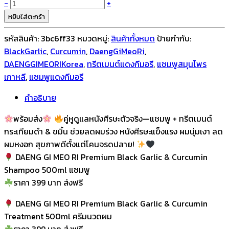
จำนวน
-
+
DAENG
หยิบใส่ตะกร้า
GI
รหัสสินค้า:
3bc6ff33
หมวดหมู่:
สินค้าทั้งหมด
ป้ายกำกับ:
MEO
BlackGarlic
,
Curcumin
,
DaengGiMeoRi
,
RI
DAENGGIMEORIKorea
,
ทรีตเมนต์แดงกีมอรี
,
แชมพูสมุนไพร
Premium
เกาหลี
,
แชมพูแดงกีมอรี
Black
Garlic
คำอธิบาย
&
Curcumin
พร้อมส่ง
คู่หูดูแลหนังศีรษะตัวจริง—แชมพู + ทรีตเมนต์
Shampoo
กระเทียมดำ & ขมิ้น ช่วยลดผมร่วง หนังศีรษะแข็งแรง ผมนุ่มเงา ลด
500ml
ผมหงอก สุขภาพดีตั้งแต่โคนจรดปลาย!
แชมพู
DAENG GI MEO RI Premium Black Garlic & Curcumin
/
Shampoo 500ml แชมพู
DAENG
ราคา 399 บาท ส่งฟรี
GI
DAENG GI MEO RI Premium Black Garlic & Curcumin
MEO
Treatment 500ml ครีมนวดผม
RI