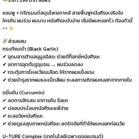
ราคา 399 บาท ส่งฟรี
Premium
Black
แชมพู + ทรีตเมนต์สมุนไพรเกาหลี สายฟื้นฟูหนังศีรษะจริงจัง
Garlic
ใครคัน ผมร่วง ผมบาง หนังศีรษะมันง่าย เริ่มมีผมหงอกไว ต้องตัวนี้
&
Curcumin
Treatment
ส่วนผสม
กระเทียมดำ (Black Garlic)
500ml
✔ อุดมสารต้านอนุมูลอิสระ ช่วยดีท็อกซ์หนังศีรษะ
ครีม
✔ ลดการอุดตันรูขุมขน → ผมร่วงลดลง
นวด
✔ กระตุ้นการไหลเวียนเลือด ให้รากผมแข็งแรง
ผม
✔ ช่วยบำรุงรากผมและเม็ดสีผม ชะลอการเกิดผมหงอกจากภายใน
ชิ้น
ขมิ้นชัน (Curcumin)
✔ ลดการอักเสบ อาการคัน รังแค
✔ ปลอบประโลมหนังศีรษะแพ้ง่าย
✔ ชะลอวัยหนังศีรษะ
✔ ช่วยดูแลสุขภาพหนังศีรษะ ลดปัจจัยที่ทำให้ผมหงอกก่อนวัย
U-TURE Complex (เทคโนโลยีเฉพาะของแบรนด์)