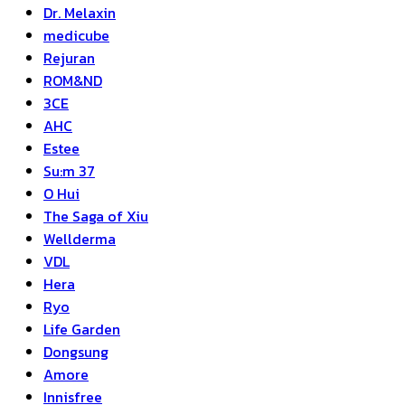
Dr. Melaxin
medicube
Rejuran
ROM&ND
3CE
AHC
Estee
Su:m 37
O Hui
The Saga of Xiu
Wellderma
VDL
Hera
Ryo
Life Garden
Dongsung
Amore
Innisfree