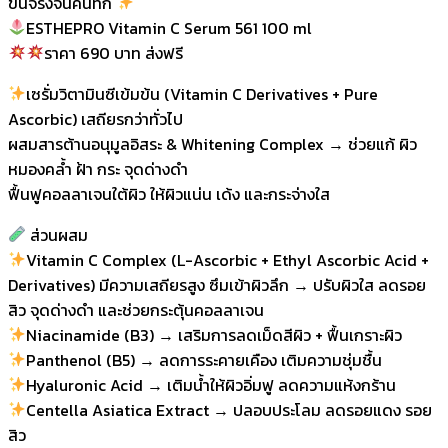
ขึ้นจริงจนคนทัก
ESTHEPRO Vitamin C Serum 561 100 ml
ราคา 690 บาท ส่งฟรี
เซรั่มวิตามินซีเข้มข้น (Vitamin C Derivatives + Pure
Ascorbic) เสถียรกว่าทั่วไป
ผสมสารต้านอนุมูลอิสระ & Whitening Complex → ช่วยแก้ ผิว
หมองคล้ำ ฝ้า กระ จุดด่างดำ
ฟื้นฟูคอลลาเจนใต้ผิว ให้ผิวแน่น เด้ง และกระจ่างใส
ส่วนผสม
Vitamin C Complex (L-Ascorbic + Ethyl Ascorbic Acid +
Derivatives) มีความเสถียรสูง ซึมเข้าผิวลึก → ปรับผิวใส ลดรอย
สิว จุดด่างดำ และช่วยกระตุ้นคอลลาเจน
Niacinamide (B3) → เสริมการลดเม็ดสีผิว + ฟื้นเกราะผิว
Panthenol (B5) → ลดการระคายเคือง เติมความชุ่มชื้น
Hyaluronic Acid → เติมน้ำให้ผิวอิ่มฟู ลดความแห้งกร้าน
Centella Asiatica Extract → ปลอบประโลม ลดรอยแดง รอย
สิว