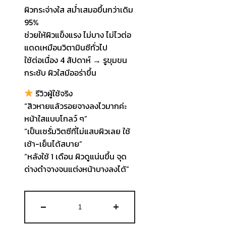
ผิวกระจ่างใส สม่ำเสมอขึ้นกว่าเดิม
95%
ช่วยให้ผิวแข็งแรง ไม่บาง ไม่ไวต่อ
แดดเหมือนวิตามินซีทั่วไป
ใช้ต่อเนื่อง 4 สัปดาห์ → รูขุมขน
กระชับ ผิวใสมีออร่าขึ้น
รีวิวผู้ใช้จริง
“สิวหายแล้วรอยจางลงไวมากค่ะ
หน้าใสแบบโกลว์ ๆ”
“เป็นเซรั่มวิตซีที่ไม่แสบผิวเลย ใช้
เช้า-เย็นได้สบาย”
“หลังใช้ 1 เดือน ผิวดูแน่นขึ้น จุด
ด่างดำจางจนแต่งหน้าบางลงได้”
จำนวน
-
+
ESTHEPRO
Vitamin