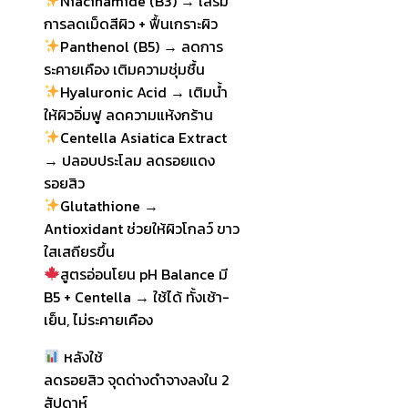
Niacinamide (B3) → เสริม
การลดเม็ดสีผิว + ฟื้นเกราะผิว
Panthenol (B5) → ลดการ
ระคายเคือง เติมความชุ่มชื้น
Hyaluronic Acid → เติมน้ำ
ให้ผิวอิ่มฟู ลดความแห้งกร้าน
Centella Asiatica Extract
→ ปลอบประโลม ลดรอยแดง
รอยสิว
Glutathione →
Antioxidant ช่วยให้ผิวโกลว์ ขาว
ใสเสถียรขึ้น
สูตรอ่อนโยน pH Balance มี
B5 + Centella → ใช้ได้ ทั้งเช้า-
เย็น, ไม่ระคายเคือง
หลังใช้
ลดรอยสิว จุดด่างดำจางลงใน 2
สัปดาห์