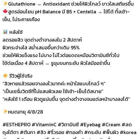
Glutathione → Antioxidant ช่วยให้ผิวโกลว์ ขาวใสเสถียรขึ้น
สูตรอ่อนโยน pH Balance มี B5 + Centella → ใช้ได้ ทั้งเช้า-
เย็น, ไม่ระคายเคือง
หลังใช้
ลดรอยสิว จุดด่างดำจางลงใน 2 สัปดาห์
ผิวกระจ่างใส สม่ำเสมอขึ้นกว่าเดิม 95%
ช่วยให้ผิวแข็งแรง ไม่บาง ไม่ไวต่อแดดเหมือนวิตามินซีทั่วไป
ใช้ต่อเนื่อง 4 สัปดาห์ → รูขุมขนกระชับ ผิวใสมีออร่าขึ้น
รีวิวผู้ใช้จริง
“สิวหายแล้วรอยจางลงไวมากค่ะ หน้าใสแบบโกลว์ ๆ”
“เป็นเซรั่มวิตซีที่ไม่แสบผิวเลย ใช้เช้า-เย็นได้สบาย”
“หลังใช้ 1 เดือน ผิวดูแน่นขึ้น จุดด่างดำจางจนแต่งหน้าบางลงได้”
หมดอายุ 4/8/28
#ESTHEPRO #VitaminC #วิตามินซี #Eyebag #Cream #ลด
ถุงใต้ตา #ตีนกา #สิว #ริ้วรอย #ทองคำ #กระชับ #ฟื้นผิว #korea