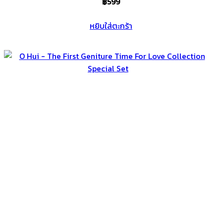
฿
599
หยิบใส่ตะกร้า