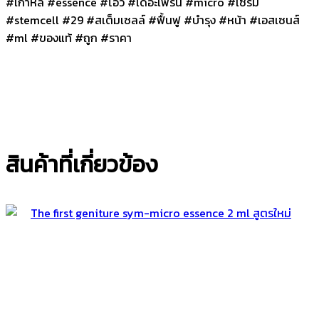
#เกาหลี #essence #โอวี #เดอะเฟริ์น #micro #เซรั่ม
#stemcell #29 #สเต็มเซลล์ #ฟื้นฟู #บำรุง #หน้า #เอสเซนส์
#ml #ของแท้ #ถูก #ราคา
สินค้าที่เกี่ยวข้อง