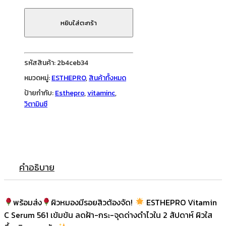
C
Serum
หยิบใส่ตะกร้า
561
100
ml
รหัสสินค้า:
2b4ceb34
ชิ้น
หมวดหมู่:
ESTHEPRO
,
สินค้าทั้งหมด
ป้ายกำกับ:
Esthepro
,
vitaminc
,
วิตามินซี
คำอธิบาย
พร้อมส่ง
ผิวหมองมีรอยสิวต้องจัด!
ESTHEPRO Vitamin
C Serum 561 เข้มข้น ลดฝ้า-กระ-จุดด่างดำไวใน 2 สัปดาห์ ผิวใส