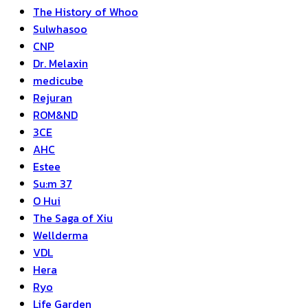
The History of Whoo
Sulwhasoo
CNP
Dr. Melaxin
medicube
Rejuran
ROM&ND
3CE
AHC
Estee
Su:m 37
O Hui
The Saga of Xiu
Wellderma
VDL
Hera
Ryo
Life Garden