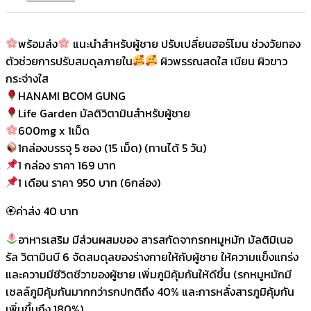
พร้อมส่ง
แนะนำสำหรับผู้ชาย ปรับเปลี่ยนฮอร์โมน ช่วงวัยทอง
ตัวช่วยการปรับสมดุลภายใน
ผิวพรรณสดใส เนียน ผิวขาว
กระจ่างใส
HANAMI BCOM GUNG
Life Garden มัลติวิตามินสำหรับผู้ชาย
600mg x 1เม็ด
1กล่องบรรจุ 5 ซอง (15 เม็ด) (ทานได้ 5 วัน)
1 กล่อง ราคา 169 บาท
1 เดือน ราคา 950 บาท (6กล่อง)
🏵ค่าส่ง 40 บาท
อาหารเสริม มีส่วนผสมของ สารสกัดจากรกหมูหมัก มัลติมิเนอ
รัล วิตามินบี 6 จัดสมดุลของร่างกายให้กับผู้ชาย ให้ความแข็งแกร่ง
และความมีชีวิตชีวาของผู้ชาย เพิ่มภูมิคุ้มกันให้ดีขึ้น (รกหมูหมักมี
เซลล์ภูมิคุ้มกันมากกว่ารกปกติถึง 40% และการหลั่งสารภูมิคุ้มกัน
เพิ่มขึ้นถึง 180%)