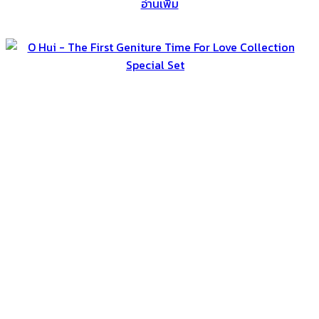
อ่านเพิ่ม
was:
is:
฿7,000.
฿4,290.