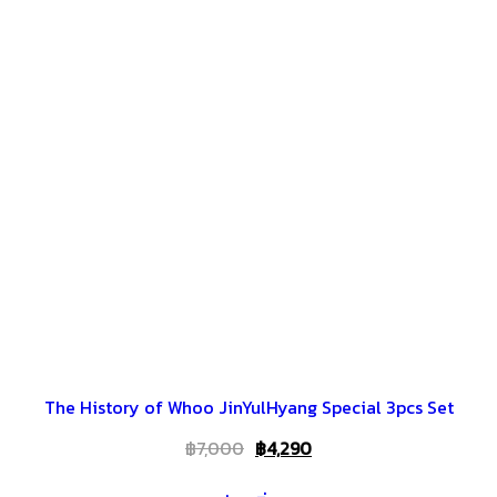
The History of Whoo JinYulHyang Special 3pcs Set
Original
Current
฿
7,000
฿
4,290
price
price