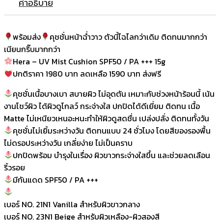
คำอธิบาย
พร้อมส่ง
คุชชั่นหน้าฉ่ำวาว ตัวนี้ไฉไลกว่าเดิม ติดทนมากกว่า
เนียนกริ๊บมากกว่า
Hera – UV Mist Cushion SPF50 / PA +++ 15g
ปกติราคา 1980 บาท ลดเหลือ 1590 บาท ส่งฟรี
คุชชั่นเนื้อบางเบา สบายผิว ไม่อุดตัน เหมาะกับช่วงหน้าร้อนนี้ เน้น
งานโชว์ผิว ได้ผิวดูโกลว์ กระจ่างใส ปกปิดได้ดีเยี่ยม ติดทน เนื้อ
Matte ไม่เหนียวเหนอะหนะทำให้ผิวดูสดชื่น เปล่งปลั่ง ติดทนทั้งวัน
คุชชั่นไม่เยิ้มระหว่างวัน ติดทนแบบ 24 ชั่วโมง โดยสีของรองพื้น
ไม่ดรอประหว่างวัน เกลี่ยง่าย ไม่เป็นคราบ
ปกปิดพร้อม บำรุงในเรื่อง ผิวขาวกระจ่างใสขึ้น และช่วยลดเลือน
ริ้วรอย
มีกันแดด SPF50 / PA +++
เบอร์ NO. 21N1 Vanilla สำหรับผิวขาวกลาง
เบอร์ NO. 23N1 Beige สำหรับผิวเหลือง-ผิวสองสี