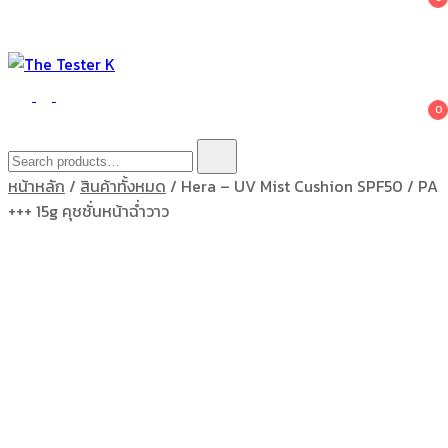
The Tester K
Korean cosmetics
0
Search
for:
หน้าหลัก
/
สินค้าทั้งหมด
/ Hera – UV Mist Cushion SPF50 / PA
+++ 15g คุชชั่นหน้าฉ่ำวาว