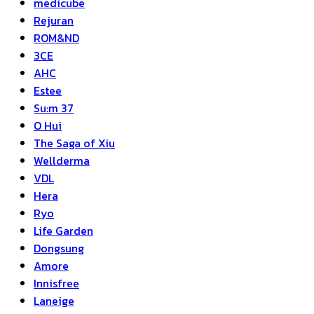
medicube
Rejuran
ROM&ND
3CE
AHC
Estee
Su:m 37
O Hui
The Saga of Xiu
Wellderma
VDL
Hera
Ryo
Life Garden
Dongsung
Amore
Innisfree
Laneige