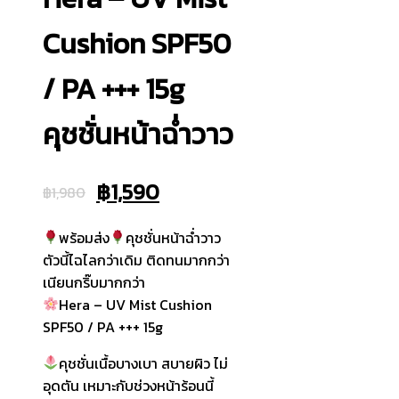
Cushion SPF50
/ PA +++ 15g
คุชชั่นหน้าฉ่ำวาว
Original
Current
฿
1,590
฿
1,980
price
price
พร้อมส่ง
คุชชั่นหน้าฉ่ำวาว
was:
is:
ตัวนี้ไฉไลกว่าเดิม ติดทนมากกว่า
เนียนกริ๊บมากกว่า
฿1,980.
฿1,590.
Hera – UV Mist Cushion
SPF50 / PA +++ 15g
คุชชั่นเนื้อบางเบา สบายผิว ไม่
อุดตัน เหมาะกับช่วงหน้าร้อนนี้