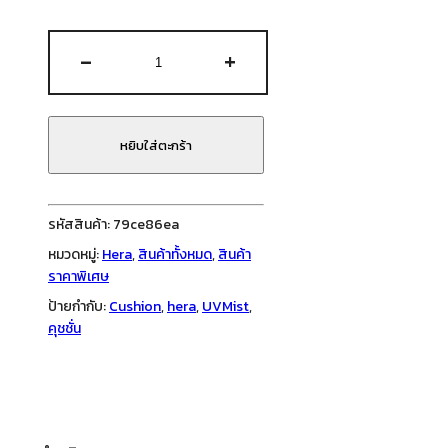
จำนวน
-
+
Hera
–
UV
Mist
หยิบใส่ตะกร้า
Cushion
SPF50
/
รหัสสินค้า:
79ce86ea
PA
หมวดหมู่:
Hera
,
สินค้าทั้งหมด
,
สินค้า
+++
ราคาพิเศษ
15g
ป้ายกำกับ:
Cushion
,
hera
,
UVMist
,
คุชชั่น
คุชชั่น
หน้า
ฉ่ำ
วาว
ชิ้น