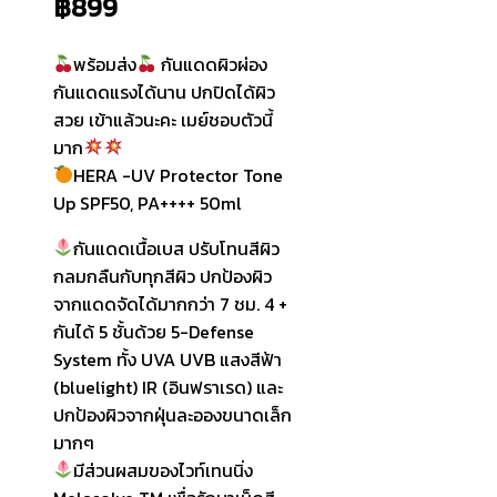
฿
899
พร้อมส่ง
กันแดดผิวผ่อง
กันแดดแรงได้นาน ปกปิดได้ผิว
สวย เข้าแล้วนะคะ เมย์ชอบตัวนี้
มาก
HERA -UV Protector Tone
Up SPF50, PA++++ 50ml
กันแดดเนื้อเบส ปรับโทนสีผิว
กลมกลืนกับทุกสีผิว ปกป้องผิว
จากแดดจัดได้มากกว่า 7 ชม. 4 +
กันได้ 5 ชั้นด้วย 5-Defense
System ทั้ง UVA UVB แสงสีฟ้า
(bluelight) IR (อินฟราเรด) และ
ปกป้องผิวจากฝุ่นละอองขนาดเล็ก
มากๆ
มีส่วนผสมของไวท์เทนนิ่ง