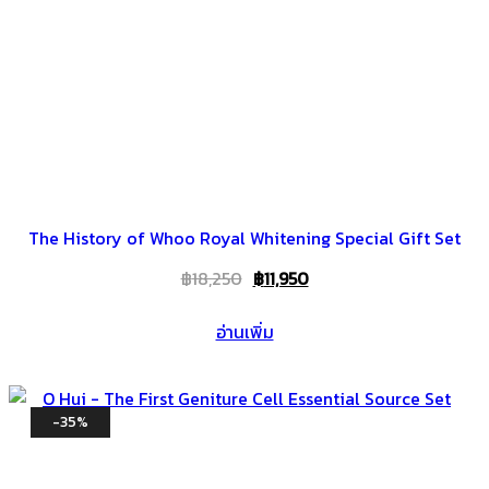
The History of Whoo Royal Whitening Special Gift Set
Original
Current
฿
18,250
฿
11,950
price
price
อ่านเพิ่ม
was:
is:
฿18,250.
฿11,950.
-35%