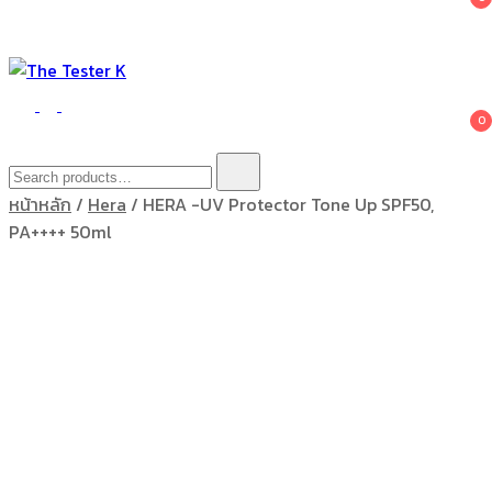
The Tester K
Korean cosmetics
0
Search
for:
หน้าหลัก
/
Hera
/ HERA -UV Protector Tone Up SPF50,
PA++++ 50ml