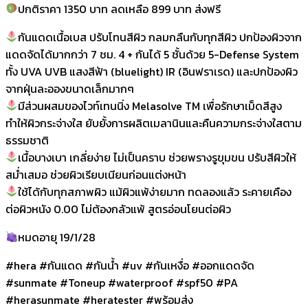
ปกติราคา 1350 บาท ลดเหลือ 899 บาท ส่งฟรี
กันแดดเนื้อเบส ปรับโทนสีผิว กลมกลืนกับทุกสีผิว ปกป้องผิวจาก
แดดจัดได้มากกว่า 7 ชม. 4 + กันได้ 5 ชั้นด้วย 5-Defense System
ทั้ง UVA UVB แสงสีฟ้า (bluelight) IR (อินฟราเรด) และปกป้องผิว
จากฝุ่นละอองขนาดเล็กมากๆ
มีส่วนผสมของไวท์เทนนิ่ง Melasolve TM เพื่อรักษาเม็ดสีสูง
ทำให้ผิวกระจ่างใส ยับยั้งการผลิตเมลานินและคืนความกระจ่างใสตาม
ธรรมชาติ
เนื้อบางเบา เกลี่ยง่าย ไม่เป็นคราบ ช่วยพรางรูขุมขน ปรับสีผิวให้
สม่ำเสมอ ช่วยผิวเรียบเนียนก่อนแต่งหน้า
ใช้ได้กับทุกสภาพผิว แม้ผิวแพ้ง่ายมาก ทดลองแล้ว ระคายเคือง
ต่อผิวหนัง 0.00 ไม่ต้องกลัวแพ้ สูตรอ่อนโยนต่อผิว
หมดอายุ 19/1/28
#hera #กันแดด #กันน้ำ #uv #กันเหงื่อ #ออกแดดจัด
#sunmate #Toneup #waterproof #spf50 #PA
#herasunmate #heratester #พร้อมส่ง