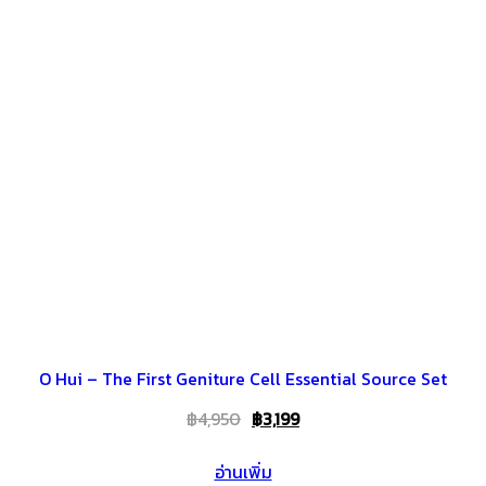
O Hui – The First Geniture Cell Essential Source Set
Original
Current
฿
4,950
฿
3,199
price
price
อ่านเพิ่ม
was:
is: