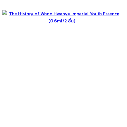
฿4,950.
฿3,199.