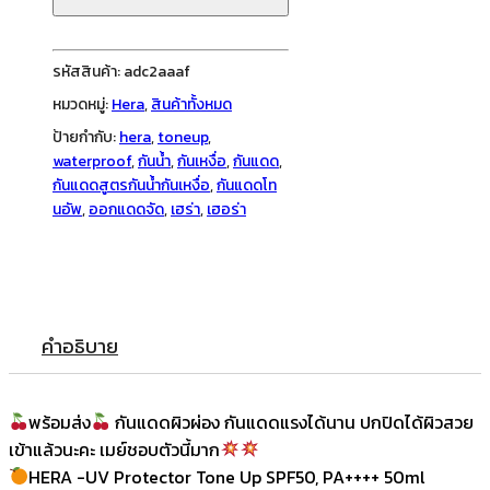
Tone
Up
SPF50,
รหัสสินค้า:
adc2aaaf
PA++++
หมวดหมู่:
Hera
,
สินค้าทั้งหมด
50ml
ป้ายกำกับ:
hera
,
toneup
,
ชิ้น
waterproof
,
กันน้ำ
,
กันเหงื่อ
,
กันแดด
,
กันแดดสูตรกันน้ำกันเหงื่อ
,
กันแดดโท
นอัพ
,
ออกแดดจัด
,
เฮร่า
,
เฮอร่า
คำอธิบาย
พร้อมส่ง
กันแดดผิวผ่อง กันแดดแรงได้นาน ปกปิดได้ผิวสวย
เข้าแล้วนะคะ เมย์ชอบตัวนี้มาก
HERA -UV Protector Tone Up SPF50, PA++++ 50ml