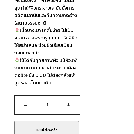
Melasolve TM เพื่อรักษาเม็ดสี
สูง ทำให้ผิวกระจ่างใส ยับยั้งการ
ผลิตเมลานินและคืนความกระจ่าง
ใสตามธรรมชาติ
เนื้อบางเบา เกลี่ยง่าย ไม่เป็น
คราบ ช่วยพรางรูขุมขน ปรับสีผิว
ให้สม่ำเสมอ ช่วยผิวเรียบเนียน
ก่อนแต่งหน้า
ใช้ได้กับทุกสภาพผิว แม้ผิวแพ้
ง่ายมาก ทดลองแล้ว ระคายเคือง
ต่อผิวหนัง 0.00 ไม่ต้องกลัวแพ้
สูตรอ่อนโยนต่อผิว
จำนวน
-
+
HERA
-
UV
Protector
หยิบใส่ตะกร้า