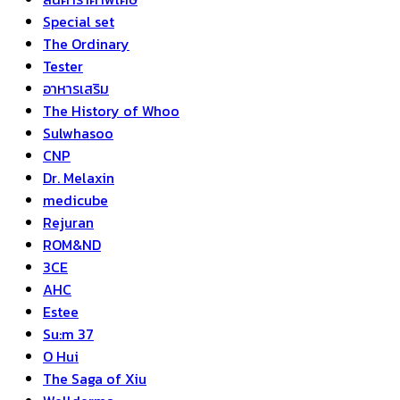
Special set
The Ordinary
Tester
อาหารเสริม
The History of Whoo
Sulwhasoo
CNP
Dr. Melaxin
medicube
Rejuran
ROM&ND
3CE
AHC
Estee
Su:m 37
O Hui
The Saga of Xiu