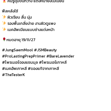
คนรูขุมขนกว้าง แต่งหน้ายังไม่เนียน
ฟีลหลังใช้
ผิวเรียบ ลื่น นุ่ม
รองพื้นเกลี่ยง่าย งานผิวดูแพง
เมคอัพเนียนแบบช่างแต่งหน้า
หมดอายุ 19/11/27
#JungSaemMool #JSMBeauty
#ProLastingPrepPrimer #BareLavender
#ไพรเมอร์จองแซมมุล #ไพรเมอร์เกาหลี
#เมคอัพเกาหลี #ของแท้จากเกาหลี
#TheTesterK