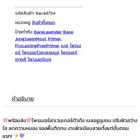
Prep
Primer
รหัสสินค้า:
9ac4d754
30ml
หมวดหมู่:
สินค้าทั้งหมด
#Bare
ป้ายกำกับ:
BareLavender
,
Base
,
Lavender
JungSaemMool
,
Primer
,
ชิ้น
ProLastingPrepPrimer
,
เบส
,
ไพรเม
อร์
,
ไพรเมอร์จองแซมมุล
,
ไพรเมอร์
เกาหลี
,
ไพรเมอร์เบส
คำอธิบาย
พร้อมส่ง
ไพรเมอร์ลาเวนเดอร์ตัวดัง เบลอรูขุมขน ปรับผิวสว่าง
ใส ลดความหมอง รองพื้นติดทน งานผิวเนียนสวยตั้งแต่ขั้นตอน
แรก!