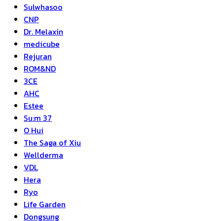
Sulwhasoo
CNP
Dr. Melaxin
medicube
Rejuran
ROM&ND
3CE
AHC
Estee
Su:m 37
O Hui
The Saga of Xiu
Wellderma
VDL
Hera
Ryo
Life Garden
Dongsung