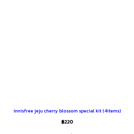
innisfree jeju cherry blossom special kit (4items)
฿
220