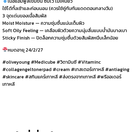
เนื้อแอมพูลเข้มข้น ซึมไว ไม่เหนียว
ใช้ได้ทั้งเช้าและก่อนนอน (ควรใช้คู่กับกันแดดตอนกลางวัน)
3 จุดเด่นของเนื้อสัมผัส
Moist Moisture — ความชุ่มชื้นแน่นเต็มผิว
Soft Oily Feeling — เคลือบผิวด้วยความนุ่มลื่นแบบน้ำมันบางเบา
Sticky Finish — ปิดล็อกความชุ่มชื้นด้วยสัมผัสหนึบเล็กน้อย
หมดอายุ 24/2/27
#oliveyoung #Medicube #วิตามินซี #Vitaminc
#collagengeltonerpad #cream #เทสเตอร์เกาหลี #antiaging
#skincare #สกินแคร์เกาหลี #ส่งตรงจากเกาหลี #พรีออเดอร์
เกาหลี