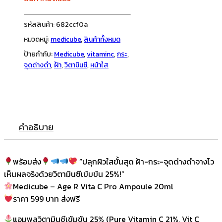
รหัสสินค้า:
682ccf0a
หมวดหมู่:
medicube
,
สินค้าทั้งหมด
ป้ายกำกับ:
Medicube
,
vitaminc
,
กระ
,
จุดด่างดำ
,
ฝ้า
,
วิตามินซี
,
หน้าใส
คำอธิบาย
พร้อมส่ง
“ปลุกผิวใสขั้นสุด ฝ้า-กระ-จุดด่างดำจางไว
เห็นผลจริงด้วยวิตามินซีเข้มข้น 25%!”
Medicube – Age R Vita C Pro Ampoule 20ml
ราคา 599 บาท ส่งฟรี
แอมพูลวิตามินซีเข้มข้น 25% (Pure Vitamin C 21%, Vit C