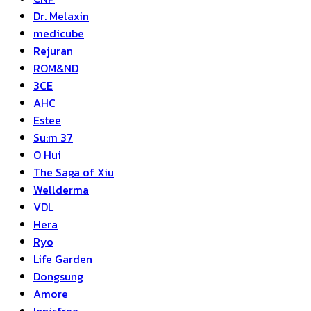
Dr. Melaxin
medicube
Rejuran
ROM&ND
3CE
AHC
Estee
Su:m 37
O Hui
The Saga of Xiu
Wellderma
VDL
Hera
Ryo
Life Garden
Dongsung
Amore