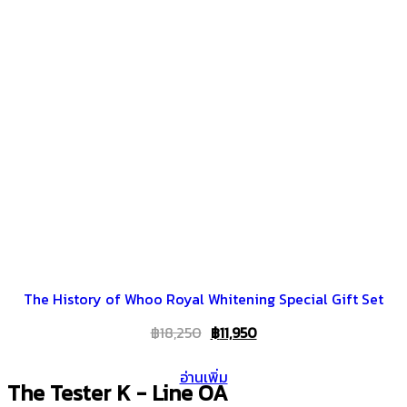
The History of Whoo Royal Whitening Special Gift Set
Original
Current
฿
18,250
฿
11,950
price
price
อ่านเพิ่ม
was:
is:
The Tester K - Line OA
฿18,250.
฿11,950.