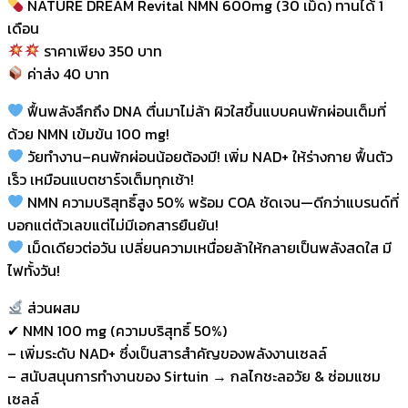
NATURE DREAM Revital NMN 600mg (30 เม็ด) ทานได้ 1
เดือน
ราคาเพียง 350 บาท
ค่าส่ง 40 บาท
ฟื้นพลังลึกถึง DNA ตื่นมาไม่ล้า ผิวใสขึ้นแบบคนพักผ่อนเต็มที่
ด้วย NMN เข้มข้น 100 mg!
วัยทำงาน–คนพักผ่อนน้อยต้องมี! เพิ่ม NAD+ ให้ร่างกาย ฟื้นตัว
เร็ว เหมือนแบตชาร์จเต็มทุกเช้า!
NMN ความบริสุทธิ์สูง 50% พร้อม COA ชัดเจน—ดีกว่าแบรนด์ที่
บอกแต่ตัวเลขแต่ไม่มีเอกสารยืนยัน!
เม็ดเดียวต่อวัน เปลี่ยนความเหนื่อยล้าให้กลายเป็นพลังสดใส มี
ไฟทั้งวัน!
ส่วนผสม
✔ NMN 100 mg (ความบริสุทธิ์ 50%)
– เพิ่มระดับ NAD+ ซึ่งเป็นสารสำคัญของพลังงานเซลล์
– สนับสนุนการทำงานของ Sirtuin → กลไกชะลอวัย & ซ่อมแซม
เซลล์