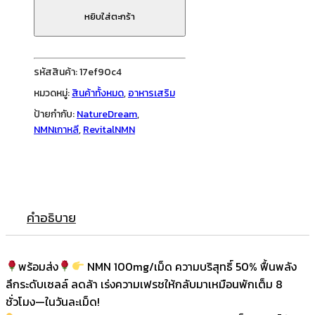
NMN
หยิบใส่ตะกร้า
600mg
(30
เม็ด)
รหัสสินค้า:
17ef90c4
ทาน
หมวดหมู่:
สินค้าทั้งหมด
,
อาหารเสริม
ได้
ป้ายกำกับ:
NatureDream
,
1
NMNเกาหลี
,
RevitalNMN
เดือน
ชิ้น
คำอธิบาย
พร้อมส่ง
NMN 100mg/เม็ด ความบริสุทธิ์ 50% ฟื้นพลัง
ลึกระดับเซลล์ ลดล้า เร่งความเฟรชให้กลับมาเหมือนพักเต็ม 8
ชั่วโมง—ในวันละเม็ด!