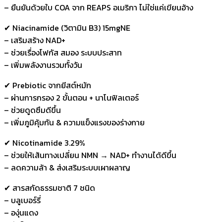
– ยืนยันด้วยใบ COA จาก REAPS อเมริกา ไม่ใช่แค่เขียนอ้าง
✔ Niacinamide (วิตามิน B3) 15mgNE
– เสริมสร้าง NAD+
– ช่วยเรื่องโฟกัส สมอง ระบบประสาท
– เพิ่มพลังงานรวมทั้งวัน
✔ Prebiotic จากยีสต์หมัก
– ผ่านการกรอง 2 ขั้นตอน + นาโนฟิลเตอร์
– ช่วยดูดซึมดีขึ้น
– เพิ่มภูมิคุ้มกัน & ความแข็งแรงของร่างกาย
✔ Nicotinamide 3.29%
– ช่วยให้เส้นทางเปลี่ยน NMN → NAD+ ทำงานได้ดีขึ้น
– ลดความล้า & ส่งเสริมระบบเผาผลาญ
✔ สารสกัดธรรมชาติ 7 ชนิด
– บลูเบอร์รี่
– องุ่นแดง