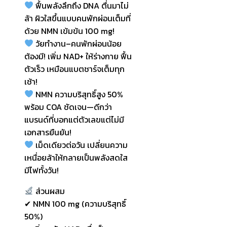
ฟื้นพลังลึกถึง DNA ตื่นมาไม่
ล้า ผิวใสขึ้นแบบคนพักผ่อนเต็มที่
ด้วย NMN เข้มข้น 100 mg!
วัยทำงาน–คนพักผ่อนน้อย
ต้องมี! เพิ่ม NAD+ ให้ร่างกาย ฟื้น
ตัวเร็ว เหมือนแบตชาร์จเต็มทุก
เช้า!
NMN ความบริสุทธิ์สูง 50%
พร้อม COA ชัดเจน—ดีกว่า
แบรนด์ที่บอกแต่ตัวเลขแต่ไม่มี
เอกสารยืนยัน!
เม็ดเดียวต่อวัน เปลี่ยนความ
เหนื่อยล้าให้กลายเป็นพลังสดใส
มีไฟทั้งวัน!
ส่วนผสม
✔ NMN 100 mg (ความบริสุทธิ์
50%)