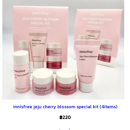
innisfree jeju cherry blossom special kit (4items)
฿
220