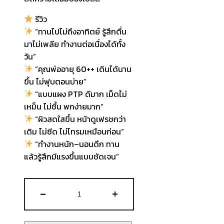
รีวิว
“ทานไปไม่ถึงอาทิตย์ รู้สึกตื่น
มาไม่เพลีย ทำงานต่อเนื่องได้ทั้ง
วัน”
“คุณพ่ออายุ 60++ เดินได้นาน
ขึ้น ไม่ฟุบตอนบ่าย”
“แบบแผง PTP ดีมาก เม็ดไม่
เหม็น ไม่ชื้น พกง่ายมาก”
“ผิวสดใสขึ้น หน้าดูเฟรชกว่า
เดิม ไม่ซีด ไม่โทรมเหมือนก่อน”
“ทำงานหนัก–นอนดึก ทาน
แล้วรู้สึกมีแรงขึ้นแบบชัดเจน”
จำนวน
-
+
NATURE
DREAM
Revital