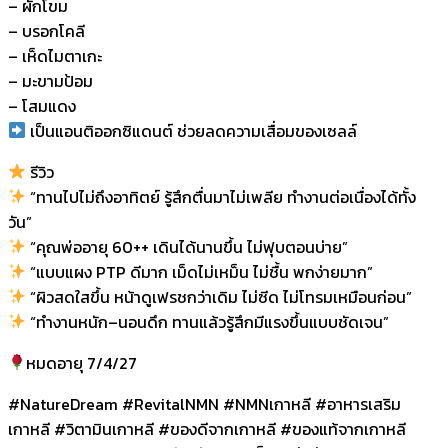
– ผักโขม
– บรอกโคลี
– เห็ดไมตาเกะ
– มะขามป้อม
– โสมแดง
เป็นแอนติออกซิแดนต์ ช่วยลดความเสื่อมของเซลล์
รีวิว
“ทานไปไม่ถึงอาทิตย์ รู้สึกตื่นมาไม่เพลีย ทำงานต่อเนื่องได้ทั้ง
วัน”
“คุณพ่ออายุ 60++ เดินได้นานขึ้น ไม่ฟุบตอนบ่าย”
“แบบแผง PTP ดีมาก เม็ดไม่เหม็น ไม่ชื้น พกง่ายมาก”
“ผิวสดใสขึ้น หน้าดูเฟรชกว่าเดิม ไม่ซีด ไม่โทรมเหมือนก่อน”
“ทำงานหนัก–นอนดึก ทานแล้วรู้สึกมีแรงขึ้นแบบชัดเจน”
หมดอายุ 7/4/27
#NatureDream #RevitalNMN #NMNเกาหลี #อาหารเสริม
เกาหลี #วิตามินเกาหลี #ของดีจากเกาหลี #ของแท้จากเกาหลี