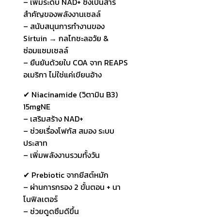
– เพิ่มระดับ NAD+ ซึ่งเป็นสาร
สำคัญของพลังงานเซลล์
– สนับสนุนการทำงานของ
Sirtuin → กลไกชะลอวัย &
ซ่อมแซมเซลล์
– ยืนยันด้วยใบ COA จาก REAPS
อเมริกา ไม่ใช่แค่เขียนอ้าง
✔ Niacinamide (วิตามิน B3)
15mgNE
– เสริมสร้าง NAD+
– ช่วยเรื่องโฟกัส สมอง ระบบ
ประสาท
– เพิ่มพลังงานรวมทั้งวัน
✔ Prebiotic จากยีสต์หมัก
– ผ่านการกรอง 2 ขั้นตอน + นา
โนฟิลเตอร์
– ช่วยดูดซึมดีขึ้น