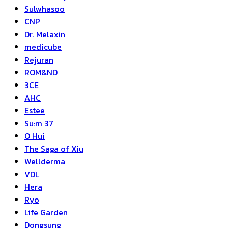
Sulwhasoo
CNP
Dr. Melaxin
medicube
Rejuran
ROM&ND
3CE
AHC
Estee
Su:m 37
O Hui
The Saga of Xiu
Wellderma
VDL
Hera
Ryo
Life Garden
Dongsung