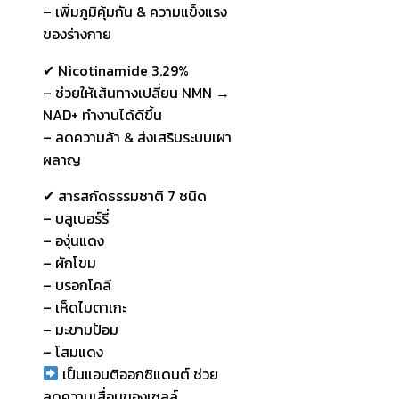
– เพิ่มภูมิคุ้มกัน & ความแข็งแรง
ของร่างกาย
✔ Nicotinamide 3.29%
– ช่วยให้เส้นทางเปลี่ยน NMN →
NAD+ ทำงานได้ดีขึ้น
– ลดความล้า & ส่งเสริมระบบเผา
ผลาญ
✔ สารสกัดธรรมชาติ 7 ชนิด
– บลูเบอร์รี่
– องุ่นแดง
– ผักโขม
– บรอกโคลี
– เห็ดไมตาเกะ
– มะขามป้อม
– โสมแดง
เป็นแอนติออกซิแดนต์ ช่วย
ลดความเสื่อมของเซลล์