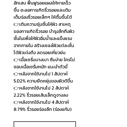
อักเสบ ฟื้นฟูรอยแผลให้หายเร็ว
ขึ้น ชะลอการเกิดริ้วรอยและเติม
เต็มร่องริ้วรอยเล็กๆ ให้ตื้นขึ้นได้
👉เติมความชุ่มชื่นให้ผิว สาเหตุ
ของการเกิดริ้วรอย บำรุงลึกถึงผิว
ชั้นในเพื่อให้ผิวอิ่มน้ำและแข็งแรง
จากภายใน สร้างเซลล์ผิวแต่ละชั้น
ได้ผิวเด่งตึง ลดรอยเหี่ยวย่น
👉เนื้อเซรั่มบางเบา ซึมง่าย ใครไม่
ชอบเนื้อเซรั่มหนัก แนะนำตัวนี้
👉หลังจากใช้งานไป 1 สัปดาห์
5.02% ความยืดหยุ่นของผิวดีขึ้น
👉หลังจากใช้งานไป 2 สัปดาห์
2.22% ริ้วรอยเส้นเล็กดูจางลง
👉หลังจากใช้งานไป 4 สัปดาห์
8.79% ริ้วรอยร่องลึก (ร่องแก้ม)
จำนวน