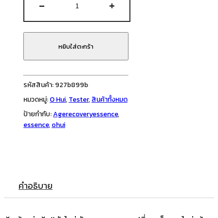
-
+
O
HUI
-
Age
หยิบใส่ตะกร้า
recovery
essence
1
รหัสสินค้า:
927b899b
ml
หมวดหมู่:
O Hui
,
Tester
,
สินค้าทั้งหมด
#ตัว
ป้ายกำกับ:
Agerecoveryessence
,
ใหม่
essence
,
ohui
ชิ้น
คำอธิบาย