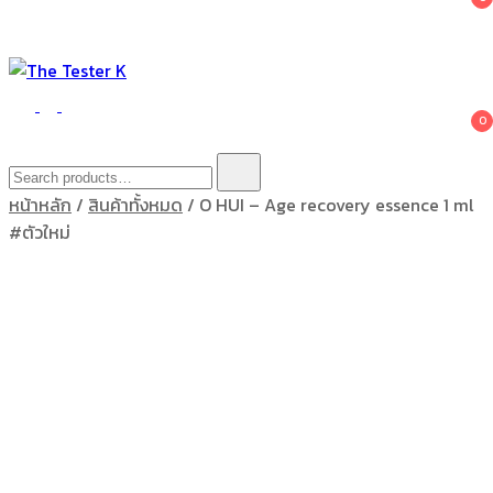
The Tester K
Korean cosmetics
0
Search
for:
หน้าหลัก
/
สินค้าทั้งหมด
/ O HUI – Age recovery essence 1 ml
#ตัวใหม่