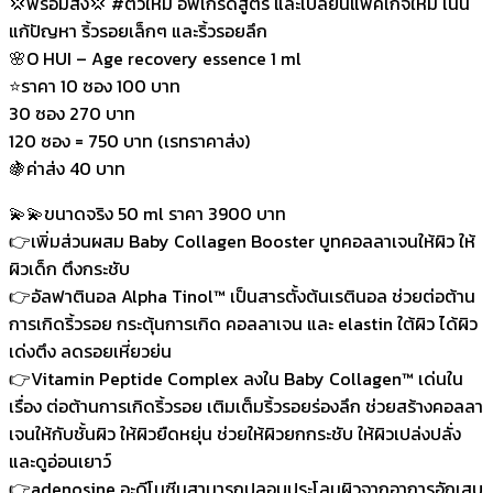
💢พร้อมส่ง💢 #ตัวใหม่ อัพเกรดสูตร และเปลี่ยนแพ็คเกจใหม่ เน้น
แก้ปัญหา ริ้วรอยเล็กๆ และริ้วรอยลึก
🌸O HUI – Age recovery essence 1 ml
⭐ราคา 10 ซอง 100 บาท
30 ซอง 270 บาท
120 ซอง = 750 บาท (เรทราคาส่ง)
🍇ค่าส่ง 40 บาท
💫💫ขนาดจริง 50 ml ราคา 3900 บาท
👉เพิ่มส่วนผสม Baby Collagen Booster บูทคอลลาเจนให้ผิว ให้
ผิวเด็ก ตึงกระชับ
👉อัลฟาตินอล Alpha Tinol™ เป็นสารตั้งต้นเรตินอล ช่วยต่อต้าน
การเกิดริ้วรอย กระตุ้นการเกิด คอลลาเจน และ elastin ใต้ผิว ได้ผิว
เด่งตึง ลดรอยเหี่ยวย่น
👉Vitamin Peptide Complex ลงใน Baby Collagen™ เด่นใน
เรื่อง ต่อต้านการเกิดริ้วรอย เติมเต็มริ้วรอยร่องลึก ช่วยสร้างคอลลา
เจนให้กับชั้นผิว ให้ผิวยืดหยุ่น ช่วยให้ผิวยกกระชับ ให้ผิวเปล่งปลั่ง
และดูอ่อนเยาว์
👉adenosine อะดีโนซีนสามารถปลอบประโลมผิวจากอาการอักเสบ