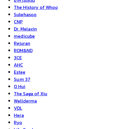
The History of Whoo
Sulwhasoo
CNP
Dr. Melaxin
medicube
Rejuran
ROM&ND
3CE
AHC
Estee
Su:m 37
O Hui
The Saga of Xiu
Wellderma
VDL
Hera
Ryo