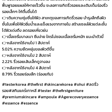
ฟื้นฟูรอยแผลให้หายเร็วขึ้น ชะลอการเกิดริ้วรอยและเติมเต็มร่องริ้ว
รอยเล็กๆ ให้ตื้นขึ้นได้
👉เติมความชุ่มชื่นให้ผิว สาเหตุของการเกิดริ้วรอย บำรุงลึกถึงผิว
ชั้นในเพื่อให้ผิวอิ่มน้ำและแข็งแรงจากภายใน สร้างเซลล์ผิวแต่ละชั้น
ได้ผิวเด่งตึง ลดรอยเหี่ยวย่น
👉เนื้อเซรั่มบางเบา ซึมง่าย ใครไม่ชอบเนื้อเซรั่มหนัก แนะนำตัวนี้
👉หลังจากใช้งานไป 1 สัปดาห์
5.02% ความยืดหยุ่นของผิวดีขึ้น
👉หลังจากใช้งานไป 2 สัปดาห์
2.22% ริ้วรอยเส้นเล็กดูจางลง
👉หลังจากใช้งานไป 4 สัปดาห์
8.79% ริ้วรอยร่องลึก (ร่องแก้ม)
#testerkorea #thefirst #skincarekorea #ohui #ลดริ้ว
รอย#สกินแคร์เกาหลี #tester #thefirstgeniture
#premiumskincare #ampoule #Agerecoveryessence
⁣#essence #essence