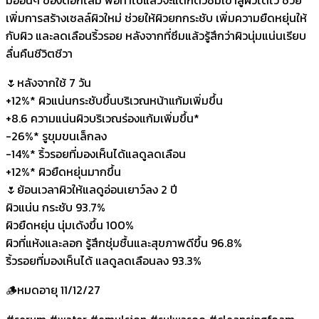
เพิ่มการสร้างเซลล์ผิวใหม่ ช่วยให้ผิวยกกระชับ เพิ่มความยืดหยุ่นให้
กับผิว และลดเลือนริ้วรอย หลังจากที่ซึมแล้วรู้สึกว่าผิวนุ่มแน่นเรียบ
ลื่นคืนชีวิตชีวา
🌷หลังจากใช้ 7 วัน
+12%* ผิวแน่นกระชับขึ้นบริเวณหน้าแก้มเพิ่มขึ้น
+8.6 ความแน่นผิวบริเวณร่องแก้มเพิ่มขึ้น*
-26%* รูขุมขนเล็กลง
-14%* ริ้วรอยที่มองเห็นได้แลดูลดเลือน
+12%* ผิวยืดหยุ่นมากขึ้น
🌷ย้อนเวลาผิวให้แลดูอ่อนเยาว์ลง 2 ปี
ผิวแน่น กระชับ 93.7%
ผิวยืดหยุ่น นุ่มเด้งขึ้น 100%
ผิวที่แห้งและลอก รู้สึกชุ่มชื้นและสุขภาพดีขึ้น 96.8%
ริ้วรอยที่มองเห็นได้ แลดูลดเลือนลง 93.3%
🪵หมดอายุ 11/12/27
#serum #water #emulsion #sulwasoo #cleansingfoam