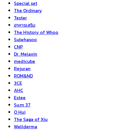
Special set
The Ordinary
Tester
อาหารเสริม
The History of Whoo
Sulwhasoo
CNP
Dr. Melaxin
medicube
Rejuran
ROM&ND
3CE
AHC
Estee
Su:m 37
O Hui
The Saga of Xiu
Wellderma