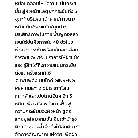
หย่อนคล้อยให้มีความแน่นกระชับ
ขึ้น สู่ผิวหน้าแลดูยกกระชับถึง 5
จุด** บริเวณหน้าผาก/หางตา/
หน้าแก้ม/ร่องแก้ม/มุมปาก
ประสิทธิภาพในการ ฟื้นฟูคอลลา
เจนใต้ชั้นผิวภายใน 48 ชั่วโมง
ช่วยยกกระชับพร้อมกับลดเลือน
ริ้วรอยและเสริมปราการให้ผิวแข็ง
แรง รู้สึกได้ถึงความแน่นกระชับ
ตั้งแต่ครั้งแรกที่ใช้
🌷เพิ่มพลังเปบไทด์ GINSENG
PEPTIDE™ 2 ชนิด จากโสม
เกาหลี และเปบไทด์อื่นๆ อีก 5
ชนิด เพื่อเสริมพลังการฟื้นฟู
ความกระชับของผิวหน้า สูตร
แคปซูลโสมสามชั้น ซึมเข้าบำรุง
ผิวหน้าอย่างล้ำลึกถึงใต้ชั้นผิว เข้า
จัดการสัญญาณแห่งวัย เพื่อผิว