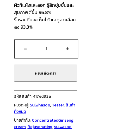
ผิวที่แห้งและลอก รู้สึกชุ่มชื้นและ
สุขภาพดีขึ้น 96.8%
ริ้วรอยที่มองเห็นได้ แลดูลดเลือน
ลง 93.3%
จำนวน
-
+
Sulwhasoo
Concentrated
Ginseng
Rejuvenating
หยิบใส่ตะกร้า
Cream
1
ml
รหัสสินค้า:
417ed92a
ชิ้น
หมวดหมู่:
Sulwhasoo
,
Tester
,
สินค้า
ทั้งหมด
ป้ายกำกับ:
ConcentratedGinseng
,
cream
,
Rejuvenating
,
sulwasoo