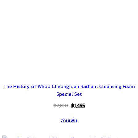
The History of Whoo Cheongidan Radiant Cleansing Foam
Special Set
Original
Current
฿
2,100
฿
1,495
price
price
อ่านเพิ่ม
was:
is:
฿2,100.
฿1,495.