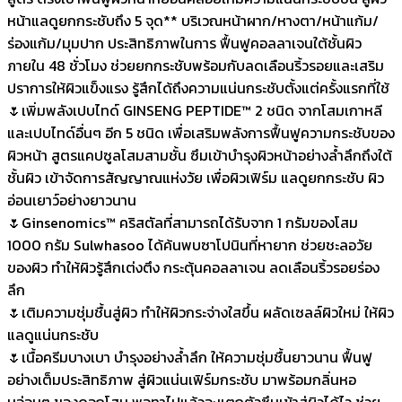
หน้าแลดูยกกระชับถึง 5 จุด** บริเวณหน้าผาก/หางตา/หน้าแก้ม/
ร่องแก้ม/มุมปาก ประสิทธิภาพในการ ฟื้นฟูคอลลาเจนใต้ชั้นผิว
ภายใน 48 ชั่วโมง ช่วยยกกระชับพร้อมกับลดเลือนริ้วรอยและเสริม
ปราการให้ผิวแข็งแรง รู้สึกได้ถึงความแน่นกระชับตั้งแต่ครั้งแรกที่ใช้
🌷เพิ่มพลังเปบไทด์ GINSENG PEPTIDE™ 2 ชนิด จากโสมเกาหลี
และเปบไทด์อื่นๆ อีก 5 ชนิด เพื่อเสริมพลังการฟื้นฟูความกระชับของ
ผิวหน้า สูตรแคปซูลโสมสามชั้น ซึมเข้าบำรุงผิวหน้าอย่างล้ำลึกถึงใต้
ชั้นผิว เข้าจัดการสัญญาณแห่งวัย เพื่อผิวเฟิร์ม แลดูยกกระชับ ผิว
อ่อนเยาว์อย่างยาวนาน
🌷Ginsenomics™ คริสตัลที่สามารถได้รับจาก 1 กรัมของโสม
1000 กรัม Sulwhasoo ได้ค้นพบซาโปนินที่หายาก ช่วยชะลอวัย
ของผิว ทำให้ผิวรู้สึกเต่งตึง กระตุ้นคอลลาเจน ลดเลือนริ้วรอยร่อง
ลึก
🌷เติมความชุ่มชื้นสู่ผิว ทำให้ผิวกระจ่างใสขึ้น ผลัดเซลล์ผิวใหม่ ให้ผิว
แลดูแน่นกระชับ
🌷เนื้อครีมบางเบา บำรุงอย่างล้ำลึก ให้ความชุ่มชื้นยาวนาน ฟื้นฟู
อย่างเต็มประสิทธิภาพ สู่ผิวแน่นเฟิร์มกระชับ มาพร้อมกลิ่นหอ
มอ่อนๆ ของดอกโสม พอทาไปแล้วจะแตกตัวซึมเข้าสู่ผิวได้ไว ช่วย