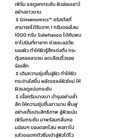
เฟิร์ม แลดูยกกระชับ ผิวอ่อนเยาว์
อย่างยาวนาน
🌷Ginsenomics™ คริสตัลที่
สามารถได้รับจาก 1 กรัมของโสม
1000 กรัม Sulwhasoo ได้ค้นพบ
ซาโปนินที่หายาก ช่วยชะลอวัย
ของผิว ทำให้ผิวรู้สึกเต่งตึง กระ
ตุ้นคอลลาเจน ลดเลือนริ้วรอย
ร่องลึก
🌷เติมความชุ่มชื้นสู่ผิว ทำให้ผิว
กระจ่างใสขึ้น ผลัดเซลล์ผิวใหม่ ให้
ผิวแลดูแน่นกระชับ
🌷เนื้อครีมบางเบา บำรุงอย่างล้ำ
ลึก ให้ความชุ่มชื้นยาวนาน ฟื้นฟู
อย่างเต็มประสิทธิภาพ สู่ผิวแน่น
เฟิร์มกระชับ มาพร้อมกลิ่นหอ
มอ่อนๆ ของดอกโสม พอทาไป
แล้วจะแตกตัวซึมเข้าสู่ผิวได้ไว