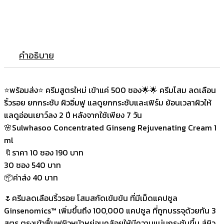
คำอธิบาย
⭐พร้อมส่ง⭐ ครีมสูตรใหม่ เข้าแค่ 500 ซอง🌟🌟 ครีมโสม ลดเลือน
ริ้วรอย ยกกระชับ ผิวอิ่มฟู แลดูยกกระชับและเฟิร์ม ย้อนเวลาผิวให้
แลดูอ่อนเยาว์ลง 2 ปี หลังจากใช้เพียง 7 วัน
🌸Sulwhasoo Concentrated Ginseng Rejuvenating Cream 1
ml
🔖ราคา 10 ซอง 190 บาท
30 ซอง 540 บาท
📦ค่าส่ง 40 บาท
🌷ครีมลดเลือนริ้วรอย โสมสกัดเข้มข้น ที่มีเม็ดแคปซูล
Ginsenomics™ เพิ่มขึ้นถึง 100,000 แคปซูล ที่ถูกบรรจุด้วยกัน 3
สูตร ตรงเข้าฟื้นฟูผิวหน้าหย่อนคล้อยให้มีความแน่นกระชับขึ้น สู่ผิว