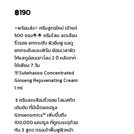
฿
190
⭐พร้อมส่ง⭐ ครีมสูตรใหม่ เข้าแค่
500 ซอง🌟🌟 ครีมโสม ลดเลือน
ริ้วรอย ยกกระชับ ผิวอิ่มฟู แลดู
ยกกระชับและเฟิร์ม ย้อนเวลาผิว
ให้แลดูอ่อนเยาว์ลง 2 ปี หลังจาก
ใช้เพียง 7 วัน
🌸Sulwhasoo Concentrated
Ginseng Rejuvenating Cream
1 ml
🌷ครีมลดเลือนริ้วรอย โสมสกัด
เข้มข้น ที่มีเม็ดแคปซูล
Ginsenomics™ เพิ่มขึ้นถึง
100,000 แคปซูล ที่ถูกบรรจุด้วย
กัน 3 สูตร ตรงเข้าฟื้นฟูผิวหน้า