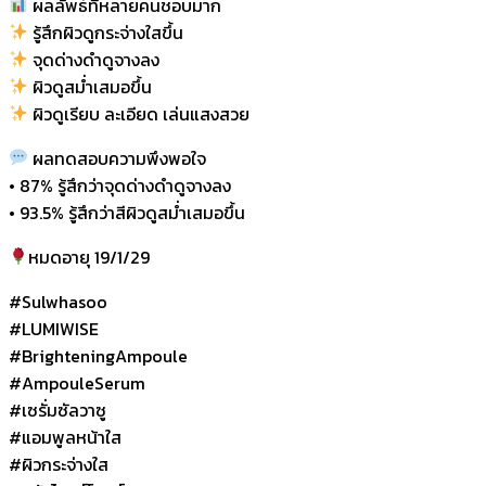
ผลลัพธ์ที่หลายคนชอบมาก
รู้สึกผิวดูกระจ่างใสขึ้น
จุดด่างดำดูจางลง
ผิวดูสม่ำเสมอขึ้น
ผิวดูเรียบ ละเอียด เล่นแสงสวย
ผลทดสอบความพึงพอใจ
• 87% รู้สึกว่าจุดด่างดำดูจางลง
• 93.5% รู้สึกว่าสีผิวดูสม่ำเสมอขึ้น
หมดอายุ 19/1/29
#Sulwhasoo
#LUMIWISE
#BrighteningAmpoule
#AmpouleSerum
#เซรั่มซัลวาซู
#แอมพูลหน้าใส
#ผิวกระจ่างใส