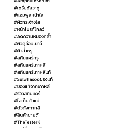
#AmpouleSerum
#เซรั่มซัลวาซู
#แอมพูลหน้าใส
#ผิวกระจ่างใส
#หน้าไบรท์โกลว์
#ลดความหมองคล้ำ
#ผิวดูอ่อนเยาว์
#ผิวฉ่ำหรู
#สกินแคร์หรู
#สกินแคร์เกาหลี
#สกินแคร์เกาหลีแท้
#Sulwhasooของแท้
#ของแท้จากเกาหลี
#รีวิวสกินแคร์
#ไอเท็มตัวแม่
#ตัวดังเกาหลี
#สินค้าขายดี
#TheTesterK