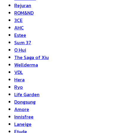
Rejuran
ROM&ND
3CE
AHC
Estee
Su:m 37
O Hui
The Saga of Xiu
Wellderma
VDL
Hera
Ryo
Life Garden
Dongsung
Amore
Innisfree
Laneige
Etude