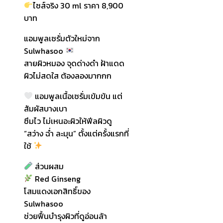
ไซส์จริง 30 ml ราคา 8,900
บาท
แอมพูลเซรั่มตัวใหม่จาก
Sulwhasoo
สายผิวหมอง จุดด่างดำ ฝ้าแดด
ผิวไม่สดใส ต้องลองมากกก
แอมพูลเนื้อเซรั่มเข้มข้น แต่
สัมผัสบางเบา
ซึมไว ไม่เหนอะผิวให้ฟีลผิวดู
“สว่าง ฉ่ำ ละมุน” ตั้งแต่ครั้งแรกที่
ใช้
ส่วนผสม
Red Ginseng
โสมแดงเอกสิทธิ์ของ
Sulwhasoo
ช่วยฟื้นบำรุงผิวที่ดูอ่อนล้า