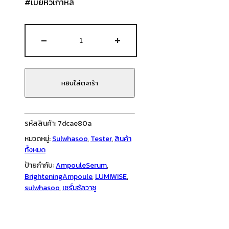
#เมย์หิ้วเกาหลี
จำนวน
-
+
Sulwhasoo
LUMIWISE
Brightening
Ampoule
หยิบใส่ตะกร้า
Serum
1
ml
รหัสสินค้า:
7dcae80a
ชิ้น
หมวดหมู่:
Sulwhasoo
,
Tester
,
สินค้า
ทั้งหมด
ป้ายกำกับ:
AmpouleSerum
,
BrighteningAmpoule
,
LUMIWISE
,
sulwhasoo
,
เซรั่มซัลวาซู