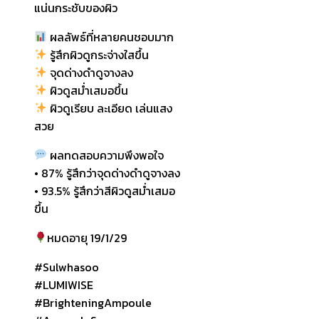
แน่นกระชับของผิว
ผลลัพธ์ที่หลายคนชอบมาก
รู้สึกผิวดูกระจ่างใสขึ้น
จุดด่างดำดูจางลง
ผิวดูสม่ำเสมอขึ้น
ผิวดูเรียบ ละเอียด เล่นแสง
สวย
ผลทดสอบความพึงพอใจ
• 87% รู้สึกว่าจุดด่างดำดูจางลง
• 93.5% รู้สึกว่าสีผิวดูสม่ำเสมอ
ขึ้น
หมดอายุ 19/1/29
#Sulwhasoo
#LUMIWISE
#BrighteningAmpoule