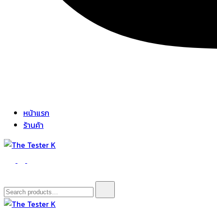
หน้าแรก
ร้านค้า
The Tester K
Korean cosmetics
Search
for: