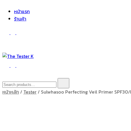
The Tester K
Korean cosmetics
หน้าแรก
ร้านค้า
The Tester K
Korean cosmetics
Search
for:
หน้าหลัก
/
Tester
/ Sulwhasoo Perfecting Veil Primer SPF30/