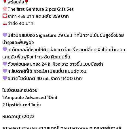
พร้อมส่ง
The first Geniture 2 pcs Gift Set
ราคา 459 บาท ลดเหลือ 359 บาท
ค่าส่ง 40 บาท
มีส่วนผสมของ Signature 29 Cell ™ที่มีความเข้มข้นสูงซึ่งช่วย
บำรุงและฟื้นฟูผิว
สเต็มเซลล์ที่ช่วยให้ผิว อ่อนเยาว์ลง ริ้วรอยที่ลึกๆ ผิวไม่สม่ำเสมอ
แถมยัง ฟื้นฟูผิวให้ กระชับ ผิวแน่นขึ้น
ด้วยส่วนผสมทอง 24 k. ผิวจะวาว ขาวขึ้นแบบมีออร่า
4 สัปดาห์ที่ใช้ ผิวจะใส เนียนขึ้น แบบชัดเจน
ขนาดไซด์ปกติ 40 ml. ราคา 11400 บาท
ในเซ็ตประกอบด้วย
1.Ampoule Advanced 10ml
2.Lipstick red 1แท่ง
หมดอายุ11/2022
#thefirst #tester #เทสเตอร์ #testerkorea #เทสเตอร์เกาหลี