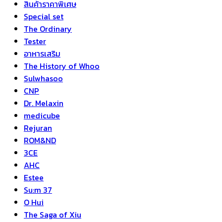
สินค้าราคาพิเศษ
Special set
The Ordinary
Tester
อาหารเสริม
The History of Whoo
Sulwhasoo
CNP
Dr. Melaxin
medicube
Rejuran
ROM&ND
3CE
AHC
Estee
Su:m 37
O Hui
The Saga of Xiu