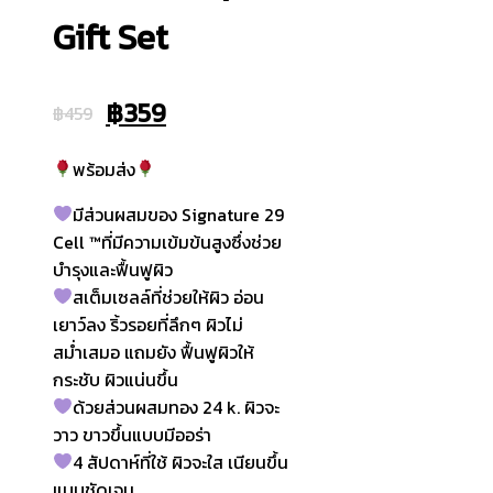
Gift Set
Original
Current
฿
359
฿
459
price
price
พร้อมส่ง
was:
is:
มีส่วนผสมของ Signature 29
฿459.
฿359.
Cell ™ที่มีความเข้มข้นสูงซึ่งช่วย
บำรุงและฟื้นฟูผิว
สเต็มเซลล์ที่ช่วยให้ผิว อ่อน
เยาว์ลง ริ้วรอยที่ลึกๆ ผิวไม่
สม่ำเสมอ แถมยัง ฟื้นฟูผิวให้
กระชับ ผิวแน่นขึ้น
ด้วยส่วนผสมทอง 24 k. ผิวจะ
วาว ขาวขึ้นแบบมีออร่า
4 สัปดาห์ที่ใช้ ผิวจะใส เนียนขึ้น
แบบชัดเจน