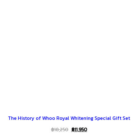
The History of Whoo Royal Whitening Special Gift Set
Original
Current
฿
18,250
฿
11,950
price
price