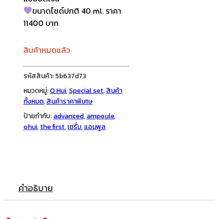
ขนาดไซด์ปกติ 40 ml. ราคา
11400 บาท
สินค้าหมดแล้ว
รหัสสินค้า:
5b637d73
หมวดหมู่:
O Hui
,
Special set
,
สินค้า
ทั้งหมด
,
สินค้าราคาพิเศษ
ป้ายกำกับ:
advanced
,
ampoule
,
ohui
,
the first
,
เซรั่ม
,
แอมพูล
คำอธิบาย