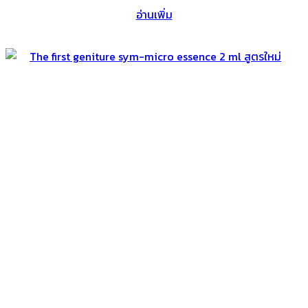
อ่านเพิ่ม
was:
is:
฿18,250.
฿11,950.