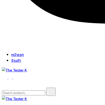
หน้าแรก
ร้านค้า
The Tester K
Korean cosmetics
Search
for: