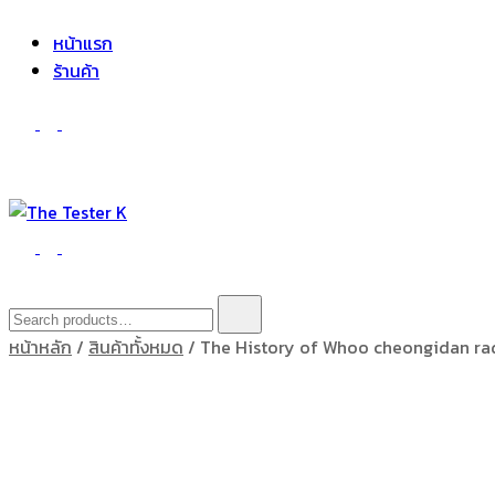
The Tester K
Korean cosmetics
หน้าแรก
ร้านค้า
The Tester K
Korean cosmetics
Search
for:
หน้าหลัก
/
สินค้าทั้งหมด
/ The History of Whoo cheongidan rad