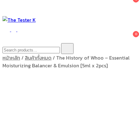
The Tester K
Korean cosmetics
0
Search
for:
หน้าหลัก
/
สินค้าทั้งหมด
/ The History of Whoo – Essential
Moisturizing Balancer & Emulsion [5ml x 2pcs]