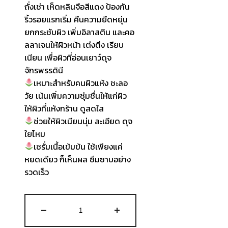
ถั่งเช่า เห็ดหลินจือสีแดง ป้องกัน
ริ้วรอยแรกเริ่ม คืนความยืดหยุ่น
ยกกระชับผิว เพิ่มอิลาสติน และคอ
ลลาเจนให้ผิวหน้า เต่งตึง เรียบ
เนียน เพื่อผิวที่อ่อนเยาว์ดุจ
จักรพรรดินี
เหมาะสำหรับคนผิวแห้ง ชะลอ
วัย เน้นเพิ่มความชุ่มชื่นให้แก่ผิว
ให้ผิวที่แห้งกร้าน ดูสดใส
ช่วยให้ผิวเนียนนุ่ม ละเอียด ดุจ
ใยไหม
เซรั่มเนื้อเข้มข้น ใช้เพียงแค่
หยดเดียว ก็เห็นผล ซึมซาบอย่าง
รวดเร็ว
จำนวน
-
+
The
History