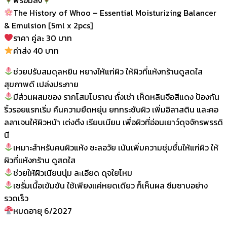
The History of Whoo – Essential Moisturizing Balancer
& Emulsion [5ml x 2pcs]
ราคา คู่ละ 30 บาท
ค่าส่ง 40 บาท
ช่วยปรับสมดุลหยิน หยางให้แก่ผิว ให้ผิวที่แห้งกร้านดูสดใส
สุขภาพดี เปล่งประกาย
มีส่วนผสมของ รากโสมโบราณ ถั่งเช่า เห็ดหลินจือสีแดง ป้องกัน
ริ้วรอยแรกเริ่ม คืนความยืดหยุ่น ยกกระชับผิว เพิ่มอิลาสติน และคอ
ลลาเจนให้ผิวหน้า เต่งตึง เรียบเนียน เพื่อผิวที่อ่อนเยาว์ดุจจักรพรรดิ
นี
เหมาะสำหรับคนผิวแห้ง ชะลอวัย เน้นเพิ่มความชุ่มชื่นให้แก่ผิว ให้
ผิวที่แห้งกร้าน ดูสดใส
ช่วยให้ผิวเนียนนุ่ม ละเอียด ดุจใยไหม
เซรั่มเนื้อเข้มข้น ใช้เพียงแค่หยดเดียว ก็เห็นผล ซึมซาบอย่าง
รวดเร็ว
หมดอายุ 6/2027