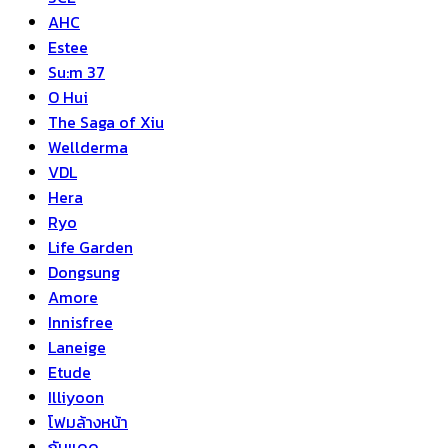
AHC
Estee
Su:m 37
O Hui
The Saga of Xiu
Wellderma
VDL
Hera
Ryo
Life Garden
Dongsung
Amore
Innisfree
Laneige
Etude
Illiyoon
โฟมล้างหน้า
กันแดด