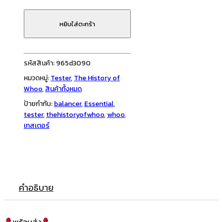
of
Whoo
หยิบใส่ตะกร้า
-
Essential
Moisturizing
รหัสสินค้า:
965d3090
Balancer
หมวดหมู่:
Tester
,
The History of
&
Whoo
,
สินค้าทั้งหมด
Emulsion
ป้ายกำกับ:
balancer
,
Essential
,
[5ml
tester
,
thehistoryofwhoo
,
whoo
,
x
เทสเตอร์
2pcs]
ชิ้น
คำอธิบาย
พร้อมส่ง