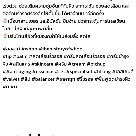
เร่งด่วน ช่วยเติมความชุ่มชื้นให้กับผิว ยกกระชับ ช่วยลดเลือน และ
ต่อต้านริ้วรอยร่องลึกให้ตื้นขึ้น ได้ผิวอ่อนเยาว์อีกครั้ง
เนื้อบาลานเซอร์ และอิมัลชั่น ซึมง่าย ช่วยกระตุ้นการไหลเวียน
โลหิต ให้ผิวมีสุขภาพดีขึ้น
ปรับโทนสีผิวที่หมองคล้ำให้เปล่งปลั่ง สดใส
#ของแท้ #whoo #thehistoryofwhoo
#lip #balm #ลดเลือนริ้วรอย #ครีมลดเลือนริ้วรอย #ครีมบำรุง
ผิว #สกินแคร์ #skincare #ครีม #cream #bichup
##antiaging #essence #set #specialset #lifting #เอสเซนส์
#velvet #ลิป #balancer #ราคาถูก #ริ้วรอย #ฟื้นฟูชุดบำรุงผิว
#น #ต