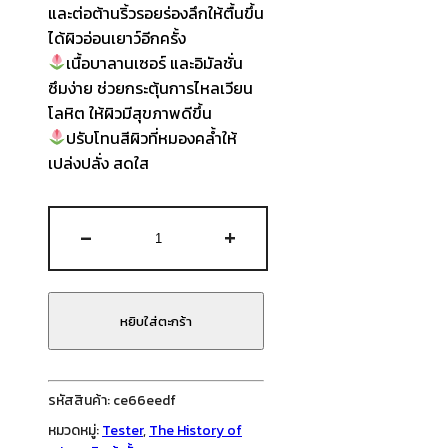
และต่อต้านริ้วรอยร่องลึกให้ตื้นขึ้น
ได้ผิวอ่อนเยาว์อีกครั้ง
เนื้อบาลานเซอร์ และอิมัลชั่น
ซึมง่าย ช่วยกระตุ้นการไหลเวียน
โลหิต ให้ผิวมีสุขภาพดีขึ้น
ปรับโทนสีผิวที่หมองคล้ำให้
เปล่งปลั่ง สดใส
จำนวน
-
+
The
History
of
Whoo
หยิบใส่ตะกร้า
-
Essential
Revitalizing
รหัสสินค้า:
ce66eedf
Balancer
หมวดหมู่:
Tester
,
The History of
&