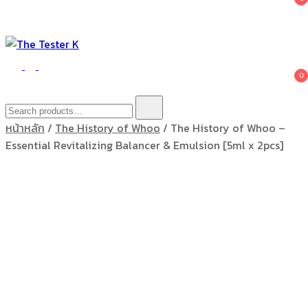
The Tester K
Korean cosmetics
0
Search
for:
หน้าหลัก
/
The History of Whoo
/ The History of Whoo –
Essential Revitalizing Balancer & Emulsion [5ml x 2pcs]