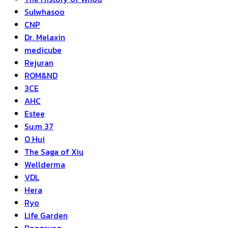
Sulwhasoo
CNP
Dr. Melaxin
medicube
Rejuran
ROM&ND
3CE
AHC
Estee
Su:m 37
O Hui
The Saga of Xiu
Wellderma
VDL
Hera
Ryo
Life Garden
Dongsung