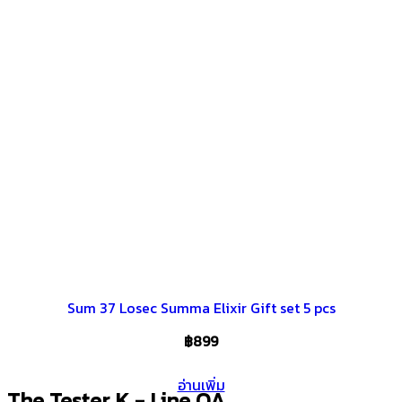
Sum 37 Losec Summa Elixir Gift set 5 pcs
฿
899
อ่านเพิ่ม
The Tester K - Line OA