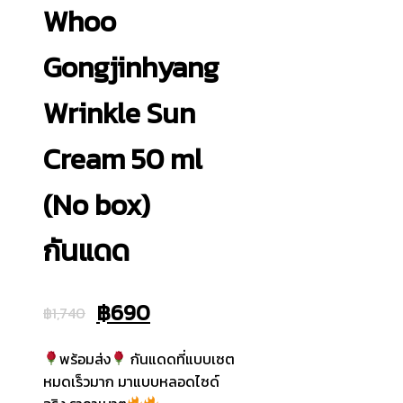
Whoo
Gongjinhyang
Wrinkle Sun
Cream 50 ml
(No box)
กันแดด
Original
Current
฿
690
฿
1,740
price
price
พร้อมส่ง
กันแดดที่แบบเซต
was:
is:
หมดเร็วมาก มาแบบหลอดไซด์