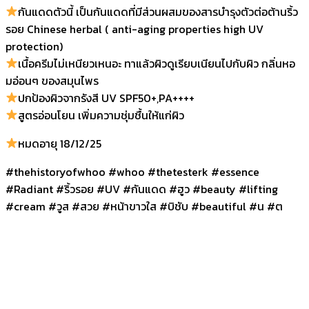
กันแดดตัวนี้ เป็นกันแดดที่มีส่วนผสมของสารบำรุงตัวต่อต้านริ้ว
รอย Chinese herbal ( anti-aging properties high UV
protection)
เนื้อครีมไม่เหนียวเหนอะ ทาแล้วผิวดูเรียบเนียนไปกับผิว กลิ่นหอ
มอ่อนๆ ของสมุนไพร
ปกป้องผิวจากรังสี UV SPF50+,PA++++
สูตรอ่อนโยน เพิ่มความชุ่มชื้นให้แก่ผิว
หมดอายุ 18/12/25
#thehistoryofwhoo #whoo #thetesterk #essence
#Radiant #ริ้วรอย #UV #กันแดด #ฮูว #beauty #lifting
#cream #วูส #สวย #หน้าขาวใส #บิชับ #beautiful #น #ต