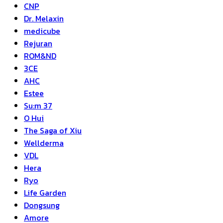
CNP
Dr. Melaxin
medicube
Rejuran
ROM&ND
3CE
AHC
Estee
Su:m 37
O Hui
The Saga of Xiu
Wellderma
VDL
Hera
Ryo
Life Garden
Dongsung
Amore