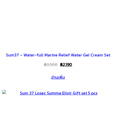
Sum37 – Water-full Marine Relief Water Gel Cream Set
Original
Current
฿
3,500
฿
2,190
price
price
อ่านเพิ่ม
was:
is:
฿3,500.
฿2,190.