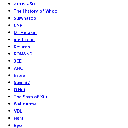
อาหารเสริม
The History of Whoo
Sulwhasoo
CNP
Dr. Melaxin
medicube
Rejuran
ROM&ND
3CE
AHC
Estee
Su:m 37
O Hui
The Saga of Xiu
Wellderma
VDL
Hera
Ryo