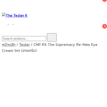
The Tester K
Korean cosmetics
0
Search
for:
หน้าหลัก
/
Tester
/ CNP RX The Supremacy Re-New Eye
Cream 1ml (อายครีม)