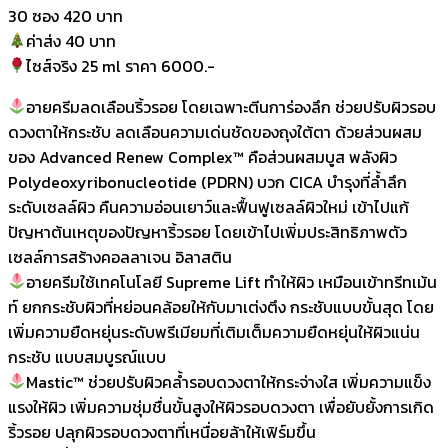
30 ซอง 420 บาท
ค่าส่ง 40 บาท
ไซส์จริง 25 ml ราคา 6000.-
อายครีมลดเลือนริ้วรอย โดยเฉพาะตีนการ่องลึก ช่วยปรับผิวรอบ
ดวงตาให้กระชับ ลดเลือนความเด่นชัดของถุงใต้ตา ด้วยส่วนผสม
ของ Advanced Renew Complex™ คือส่วนผสมบูส พลังผิว
Polydeoxyribonucleotide (PDRN) บวก CICA บำรุงที่ล้ำลึก
ระดับเซลล์ผิว คืนความอ่อนเยาว์และฟื้นฟูเซลล์ผิวใหม่ เข้าไปแก้
ปัญหาต้นเหตุของปัญหาริ้วรอย โดยเข้าไปเพิ่มประสิทธิภาพตัว
เซลล์การสร้างคอลลาเจน อิลาสติน
อายครีมใช้เทคโนโลยี Supreme Lift ทำให้ผิว เหมือนเข้าทรีทเม้น
ท์ ยกกระชับผิวที่หย่อนคล้อยให้กับมาเต่งตึง กระชับแบบขั้นสุด โดย
เพิ่มความยืดหยุ่นระดับพรีเมียมที่เติมเต็มความยืดหยุ่นให้ผิวแน่น
กระชับ แบบสมบูรณ์แบบ
Mastic™ ช่วยปรับผิวคล้ำรอบดวงตาให้กระจ่างใส เพิ่มความแข็ง
แรงให้ผิว เพิ่มความชุ่มชื่นขั้นสูงให้ผิวรอบดวงตา เพื่อยับยั้งการเกิด
ริ้วรอย ปลุกผิวรอบดวงตาที่เหนื่อยล้าให้เฟิร์มขึ้น