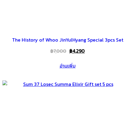
The History of Whoo JinYulHyang Special 3pcs Set
Original
Current
฿
7,000
฿
4,290
price
price
อ่านเพิ่ม
was:
is:
฿7,000.
฿4,290.