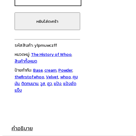
History
of
Whoo
หยิบใส่ตะกร้า
-
Velvet
Foundation
รหัสสินค้า:
y1pmuwczff
Pact
หมวดหมู่:
The History of Whoo
,
10g
สินค้าทั้งหมด
ชิ้น
ป้ายกำกับ:
Base
,
cream
,
Powder
,
thefirstofwhoo
,
Velvet
,
whoo
,
คุม
มัน
,
ติดทนนาน
,
วูส
,
ฮูว
,
แป้ง
,
แป้งอัด
แข็ง
คำอธิบาย