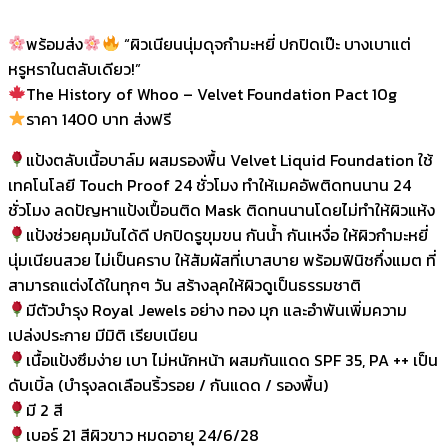
พร้อมส่ง
“ผิวเนียนนุ่มดุจกำมะหยี่ ปกปิดเป๊ะ บางเบาแต่
หรูหราในตลับเดียว!”
The History of Whoo – Velvet Foundation Pact 10g
ราคา 1400 บาท ส่งฟรี
แป้งตลับเนื้อบาล์ม ผสมรองพื้น Velvet Liquid Foundation ใช้
เทคโนโลยี Touch Proof 24 ชั่วโมง ทำให้เมคอัพติดทนนาน 24
ชั่วโมง ลดปัญหาแป้งเปื้อนติด Mask ติดทนนานโดยไม่ทำให้ผิวแห้ง
แป้งช่วยคุมมันได้ดี ปกปิดรูขุมขน กันน้ำ กันเหงื่อ ให้ผิวกำมะหยี่
นุ่มเนียนสวย ไม่เป็นคราบ ให้สัมผัสที่เบาสบาย พร้อมฟินิชกึ่งแมต ที่
สามารถแต่งได้ในทุกๆ วัน สร้างลุคให้ผิวดูเป็นธรรมชาติ
มีตัวบำรุง Royal Jewels อย่าง ทอง มุก และอำพันเพิ่มความ
เปล่งประกาย มีมิติ เรียบเนียน
เนื้อแป้งซึมง่าย เบา ไม่หนักหน้า ผสมกันแดด SPF 35, PA ++ เป็น
ดับเบิ้ล (บำรุงลดเลือนริ้วรอย / กันแดด / รองพื้น)
มี 2 สี
เบอร์ 21 สีผิวขาว หมดอายุ 24/6/28