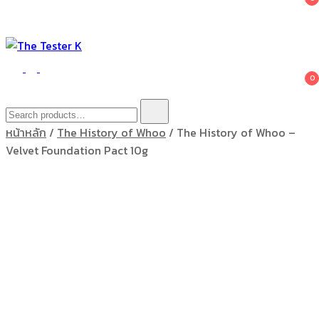
The Tester K
Korean cosmetics
0
Search
for:
หน้าหลัก
/
The History of Whoo
/ The History of Whoo –
Velvet Foundation Pact 10g