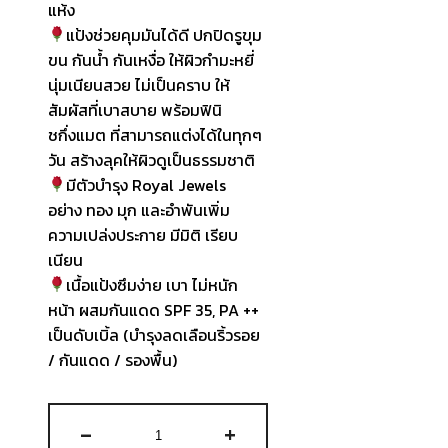
แห้ง
แป้งช่วยคุมมันได้ดี ปกปิดรูขุม
ขน กันน้ำ กันเหงื่อ ให้ผิวกำมะหยี่
นุ่มเนียนสวย ไม่เป็นคราบ ให้
สัมผัสที่เบาสบาย พร้อมฟินิ
ชกึ่งแมต ที่สามารถแต่งได้ในทุกๆ
วัน สร้างลุคให้ผิวดูเป็นธรรมชาติ
มีตัวบำรุง Royal Jewels
อย่าง ทอง มุก และอำพันเพิ่ม
ความเปล่งประกาย มีมิติ เรียบ
เนียน
เนื้อแป้งซึมง่าย เบา ไม่หนัก
หน้า ผสมกันแดด SPF 35, PA ++
เป็นดับเบิ้ล (บำรุงลดเลือนริ้วรอย
/ กันแดด / รองพื้น)
จำนวน
-
+
The