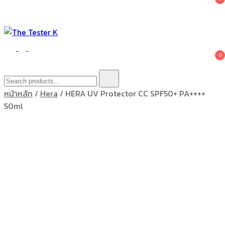
The Tester K
Korean cosmetics
0
Search
for:
หน้าหลัก
/
Hera
/ HERA UV Protector CC SPF50+ PA++++
50ml