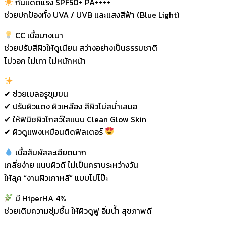
กันแดดแรง SPF50+ PA++++
ช่วยปกป้องทั้ง UVA / UVB และแสงสีฟ้า (Blue Light)
CC เนื้อบางเบา
ช่วยปรับสีผิวให้ดูเนียน สว่างอย่างเป็นธรรมชาติ
ไม่วอก ไม่เทา ไม่หนักหน้า
✔ ช่วยเบลอรูขุมขน
✔ ปรับผิวแดง ผิวเหลือง สีผิวไม่สม่ำเสมอ
✔ ให้ฟินิชผิวโกลว์ใสแบบ Clean Glow Skin
✔ ผิวดูแพงเหมือนติดฟิลเตอร์
เนื้อสัมผัสละเอียดมาก
เกลี่ยง่าย แนบผิวดี ไม่เป็นคราบระหว่างวัน
ให้ลุค “งานผิวเกาหลี” แบบไม่โป๊ะ
มี HiperHA 4%
ช่วยเติมความชุ่มชื้น ให้ผิวดูฟู อิ่มน้ำ สุขภาพดี