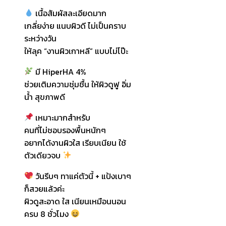
เนื้อสัมผัสละเอียดมาก
เกลี่ยง่าย แนบผิวดี ไม่เป็นคราบ
ระหว่างวัน
ให้ลุค “งานผิวเกาหลี” แบบไม่โป๊ะ
มี HiperHA 4%
ช่วยเติมความชุ่มชื้น ให้ผิวดูฟู อิ่ม
น้ำ สุขภาพดี
เหมาะมากสำหรับ
คนที่ไม่ชอบรองพื้นหนักๆ
อยากได้งานผิวใส เรียบเนียน ใช้
ตัวเดียวจบ
วันรีบๆ ทาแค่ตัวนี้ + แป้งเบาๆ
ก็สวยแล้วค่ะ
ผิวดูสะอาด ใส เนียนเหมือนนอน
ครบ 8 ชั่วโมง