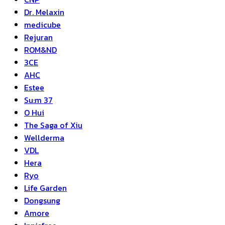
Dr. Melaxin
medicube
Rejuran
ROM&ND
3CE
AHC
Estee
Su:m 37
O Hui
The Saga of Xiu
Wellderma
VDL
Hera
Ryo
Life Garden
Dongsung
Amore