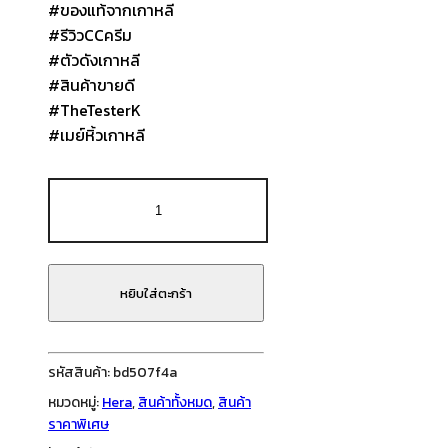
#ของแท้จากเกาหลี
#รีวิวCCครีม
#ตัวดังเกาหลี
#สินค้าขายดี
#TheTesterK
#เมย์หิ้วเกาหลี
จำนวน
HERA
UV
Protector
CC
หยิบใส่ตะกร้า
SPF50+
PA++++
50ml
รหัสสินค้า:
bd507f4a
ชิ้น
หมวดหมู่:
Hera
,
สินค้าทั้งหมด
,
สินค้า
ราคาพิเศษ