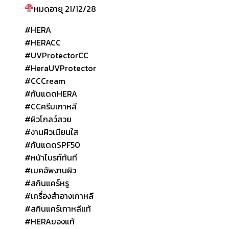
หมดอายุ 21/12/28
#HERA
#HERACC
#UVProtectorCC
#HeraUVProtector
#CCCream
#กันแดดHERA
#CCครีมเกาหลี
#ผิวโกลว์สวย
#งานผิวเนียนใส
#กันแดดSPF50
#หน้าไบรท์ทันที
#เมคอัพงานผิว
#สกินแคร์หรู
#เครื่องสำอางเกาหลี
#สกินแคร์เกาหลีแท้
#HERAของแท้