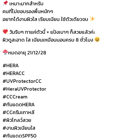
เหมาะมากสำหรับ
คนที่ไม่ชอบรองพื้นหนักๆ
อยากได้งานผิวใส เรียบเนียน ใช้ตัวเดียวจบ
วันรีบๆ ทาแค่ตัวนี้ + แป้งเบาๆ ก็สวยแล้วค่ะ
ผิวดูสะอาด ใส เนียนเหมือนนอนครบ 8 ชั่วโมง
หมดอายุ 21/12/28
#HERA
#HERACC
#UVProtectorCC
#HeraUVProtector
#CCCream
#กันแดดHERA
#CCครีมเกาหลี
#ผิวโกลว์สวย
#งานผิวเนียนใส
#กันแดดSPF50