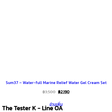
Sum37 – Water-full Marine Relief Water Gel Cream Set
Original
Current
฿
3,500
฿
2,190
price
price
อ่านเพิ่ม
was:
is:
The Tester K - Line OA
฿3,500.
฿2,190.