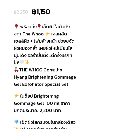
Original
Current
฿
1,150
฿
2,250
price
price
พร้อมส่ง
เซ็ตผิวใสตัวดัง
was:
is:
จาก The Whoo
เจลผลัด
เซลล์ผิว + โฟมล้างหน้า ช่วยขจัด
฿2,250.
฿1,150.
ผิวหมองคล้ำ เผยผิวใหม่เนียนใส
นุ่มเด้ง ออร่าขึ้นตั้งแต่ครั้งแรกที่
ใช้!
THE WHOO Gong Jin
Hyang Brightening Gommage
Gel Exfoliator Special Set
ในช็อป Brightening
Gommage Gel 100 ml ราคา
ปกติประมาณ 2,200 บาท
เซ็ตผิวใสครบจบในกล่องเดียว