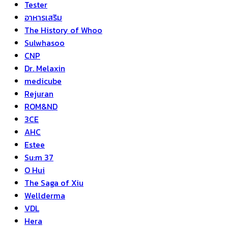
Tester
อาหารเสริม
The History of Whoo
Sulwhasoo
CNP
Dr. Melaxin
medicube
Rejuran
ROM&ND
3CE
AHC
Estee
Su:m 37
O Hui
The Saga of Xiu
Wellderma
VDL
Hera