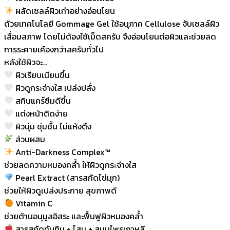
ผลัดเซลล์ผิวเก่าอย่างอ่อนโยน
ด้วยเทคโนโลยี Gommage Gel ใช้อนุภาค Cellulose จับเซลล์ผิว
เสื่อมสภาพ โดยไม่ต้องใช้เม็ดสครับ จึงอ่อนโยนต่อผิวและช่วยลด
การระคายเคืองกว่าสครับทั่วไป
หลังใช้ผิวจะ…
ผิวเรียบเนียนขึ้น
ผิวดูกระจ่างใส เปล่งปลั่ง
สกินแคร์ซึมดีขึ้น
แต่งหน้าติดง่าย
ผิวนุ่ม ชุ่มชื้น ไม่แห้งตึง
ส่วนผสม
Anti-Darkness Complex™
ช่วยลดความหมองคล้ำ ให้ผิวดูกระจ่างใส
Pearl Extract (สารสกัดไข่มุก)
ช่วยให้ผิวดูเปล่งประกาย สุขภาพดี
Vitamin C
ช่วยต้านอนุมูลอิสระ และฟื้นฟูผิวหมองคล้ำ
สารสกัดทับทิม + โสม + สมุนไพรเกาหลี