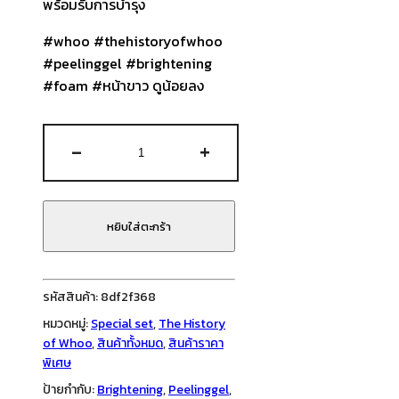
พร้อมรับการบำรุง
#whoo #thehistoryofwhoo
#peelinggel #brightening
#foam #หน้าขาว ดูน้อยลง
จำนวน
-
+
The
History
of
Whoo
หยิบใส่ตะกร้า
-
Brightening
Peeling
รหัสสินค้า:
8df2f368
Gel
หมวดหมู่:
Special set
,
The History
Set
of Whoo
,
สินค้าทั้งหมด
,
สินค้าราคา
ชิ้น
พิเศษ
ป้ายกำกับ:
Brightening
,
Peelinggel
,