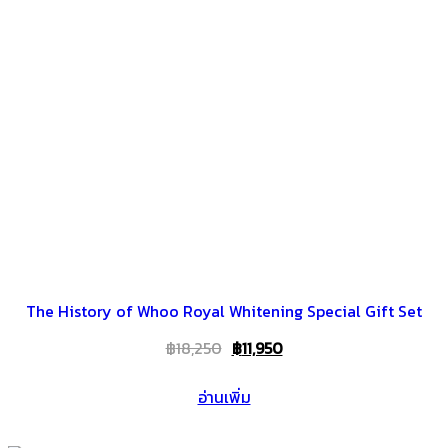
The History of Whoo Royal Whitening Special Gift Set
Original
Current
฿
18,250
฿
11,950
price
price
อ่านเพิ่ม
was:
is:
฿18,250.
฿11,950.