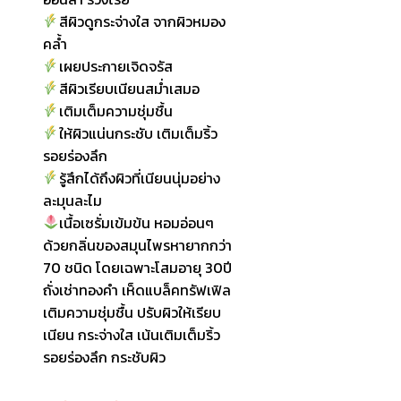
สีผิวดูกระจ่างใส จากผิวหมอง
คล้ำ
เผยประกายเจิดจรัส
สีผิวเรียบเนียนสม่ำเสมอ
เติมเต็มความชุ่มชื้น
ให้ผิวแน่นกระชับ เติมเต็มริ้ว
รอยร่องลึก
รู้สึกได้ถึงผิวที่เนียนนุ่มอย่าง
ละมุนละไม
เนื้อเซรั่มเข้มข้น หอมอ่อนๆ
ด้วยกลิ่นของสมุนไพรหายากกว่า
70 ชนิด โดยเฉพาะโสมอายุ 30ปี
ถั่งเช่าทองคำ เห็ดแบล็คทรัฟเฟิล
เติมความชุ่มชื้น ปรับผิวให้เรียบ
เนียน กระจ่างใส เน้นเติมเต็มริ้ว
รอยร่องลึก กระชับผิว