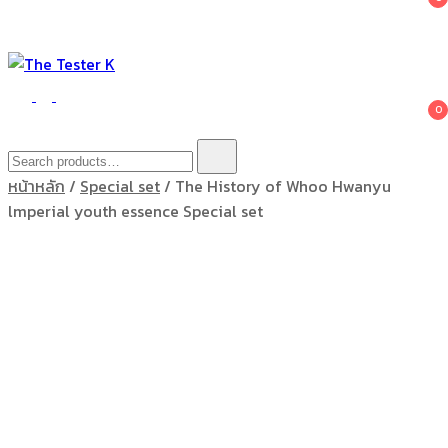
The Tester K
Korean cosmetics
0
Search
for:
หน้าหลัก
/
Special set
/ The History of Whoo Hwanyu
lmperial youth essence Special set