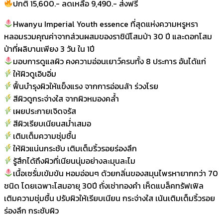
ปกติ 15,600.- ลดเหลือ 9,490.- ส่งฟรี
Hwanyu Imperial Youth essence ที่สุดแห่งความหรูหรา
หลอมรวมคุณค่าจากส่วนผสมของราชินีโสมป่า 30 ปี และดอกโสม
ป่าที่ผลิบานเพียง 3 วัน ใน 1ปี
มอบการดูแลผิว คงความอ่อนเยาว์ครบทั้ง 8 ประการ อันได้แก่
ให้ผิวดูเอิบอิ่ม
ฟื้นบำรุงผิวให้แข็งแรง จากการอ่อนล้า ร่วงโรย
สีผิวดูกระจ่างใส จากผิวหมองคล้ำ
เผยประกายเจิดจรัส
สีผิวเรียบเนียนสม่ำเสมอ
เติมเต็มความชุ่มชื้น
ให้ผิวแน่นกระชับ เติมเต็มริ้วรอยร่องลึก
รู้สึกได้ถึงผิวที่เนียนนุ่มอย่างละมุนละไม
เนื้อเซรั่มเข้มข้น หอมอ่อนๆ ด้วยกลิ่นของสมุนไพรหายากกว่า 70
ชนิด โดยเฉพาะโสมอายุ 30ปี ถั่งเช่าทองคำ เห็ดแบล็คทรัฟเฟิล
เติมความชุ่มชื้น ปรับผิวให้เรียบเนียน กระจ่างใส เน้นเติมเต็มริ้วรอย
ร่องลึก กระชับผิว