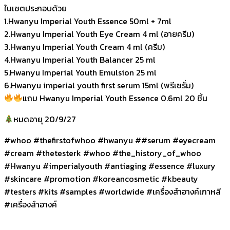
ในเซตประกอบด้วย
1.Hwanyu Imperial Youth Essence 50ml + 7ml
2.Hwanyu Imperial Youth Eye Cream 4 ml (อายครีม)
3.Hwanyu Imperial Youth Cream 4 ml (ครีม)
4.Hwanyu Imperial Youth Balancer 25 ml
5.Hwanyu Imperial Youth Emulsion 25 ml
6.Hwanyu imperial youth first serum 15ml (พรีเซรั่ม)
แถม Hwanyu Imperial Youth Essence 0.6ml 20 ชิ้น
หมดอายุ 20/9/27
#whoo #thefirstofwhoo #hwanyu ##serum #eyecream
#cream #thetesterk #whoo #the_history_of_whoo
#Hwanyu #imperialyouth #antiaging #essence #luxury
#skincare #promotion #koreancosmetic #kbeauty
#testers #kits #samples #worldwide #เครื่องสำอางค์เกาหลี
#เครื่องสำอางค์