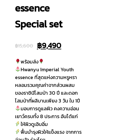
essence
Special set
Original
Current
฿
9,490
฿
15,600
price
price
พร้อมส่ง
was:
is:
Hwanyu Imperial Youth
essence ที่สุดแห่งความหรูหรา
฿15,600.
฿9,490.
หลอมรวมคุณค่าจากส่วนผสม
ของราชินีโสมป่า 30 ปี และดอก
โสมป่าที่ผลิบานเพียง 3 วัน ใน 1ปี
มอบการดูแลผิว คงความอ่อน
เยาว์ครบทั้ง 8 ประการ อันได้แก่
ให้ผิวดูเอิบอิ่ม
ฟื้นบำรุงผิวให้แข็งแรง จากการ
อ่อนล้า ร่วงโรย