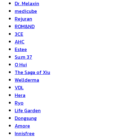
Dr. Melaxin
medicube
Rejuran
ROM&ND
3CE
AHC
Estee
Su:m 37
O Hui
The Saga of Xiu
Wellderma
VDL
Hera
Ryo
Life Garden
Dongsung
Amore
Innisfree