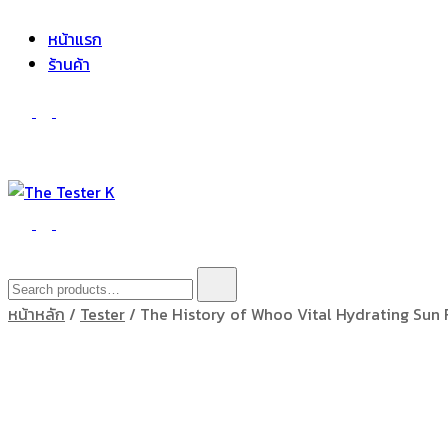
The Tester K
Korean cosmetics
หน้าแรก
ร้านค้า
The Tester K
Korean cosmetics
Search
for:
หน้าหลัก
/
Tester
/ The History of Whoo Vital Hydrating Sun 