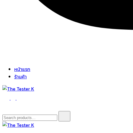
หน้าแรก
ร้านค้า
The Tester K
Korean cosmetics
Search
for: