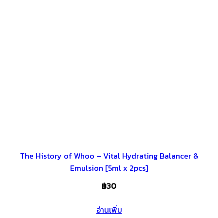
The History of Whoo – Vital Hydrating Balancer &
Emulsion [5ml x 2pcs]
฿
30
อ่านเพิ่ม