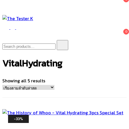
The Tester K
Korean cosmetics
0
Search
for:
VitalHydrating
Sorted
Showing all 5 results
by
latest
-33%