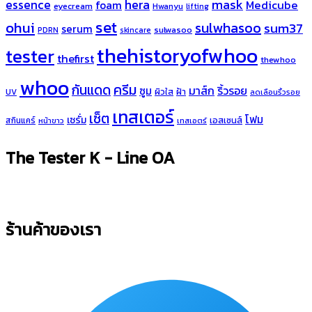
hera
mask
essence
Medicube
foam
eyecream
Hwanyu
lifting
set
ohui
sulwhasoo
sum37
serum
sulwasoo
PDRN
skincare
thehistoryofwhoo
tester
thefirst
thewhoo
whoo
ครีม
กันแดด
มาส์ก
ริ้วรอย
ซูม
ผิวใส
ฝ้า
UV
ลดเลือนริ้วรอย
เทสเตอร์
เซ็ต
โฟม
เซรั่ม
เอสเซนส์
สกินแคร์
หน้าขาว
เทสเอตร์
The Tester K - Line OA
ร้านค้าของเรา