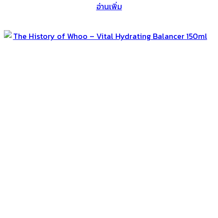
อ่านเพิ่ม
was:
is:
฿4,590.
฿3,090.