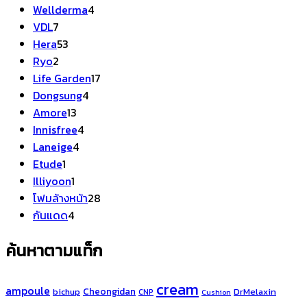
4
สินค้า
Wellderma
4
7
สินค้า
VDL
7
สินค้า
53
Hera
53
2
สินค้า
Ryo
2
สินค้า
17
Life Garden
17
4
สินค้า
Dongsung
4
13
สินค้า
Amore
13
สินค้า
4
Innisfree
4
4
สินค้า
Laneige
4
1
สินค้า
Etude
1
สินค้า
1
Illiyoon
1
สินค้า
28
โฟมล้างหน้า
28
4
สินค้า
กันแดด
4
สินค้า
ค้นหาตามแท็ก
cream
ampoule
Cheongidan
bichup
DrMelaxin
CNP
Cushion