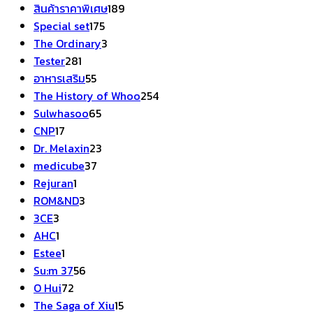
สินค้า
189
สินค้าราคาพิเศษ
189
175
สินค้า
Special set
175
สินค้า
3
The Ordinary
3
281
สินค้า
Tester
281
สินค้า
55
อาหารเสริม
55
สินค้า
254
The History of Whoo
254
65
สินค้า
Sulwhasoo
65
17
สินค้า
CNP
17
สินค้า
23
Dr. Melaxin
23
37
สินค้า
medicube
37
1
สินค้า
Rejuran
1
สินค้า
3
ROM&ND
3
3
สินค้า
3CE
3
สินค้า
1
AHC
1
สินค้า
1
Estee
1
สินค้า
56
Su:m 37
56
72
สินค้า
O Hui
72
สินค้า
15
The Saga of Xiu
15