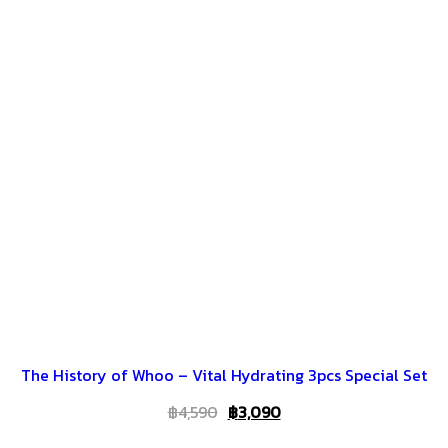
The History of Whoo – Vital Hydrating 3pcs Special Set
Original
Current
฿
4,590
฿
3,090
price
price