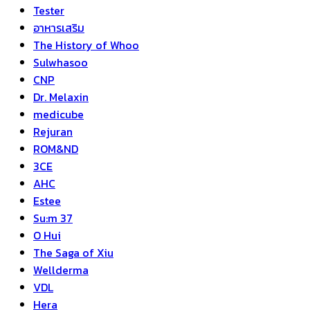
Tester
อาหารเสริม
The History of Whoo
Sulwhasoo
CNP
Dr. Melaxin
medicube
Rejuran
ROM&ND
3CE
AHC
Estee
Su:m 37
O Hui
The Saga of Xiu
Wellderma
VDL
Hera