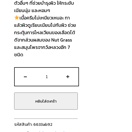
ตัวอื่นๆ ที่ช่วยบำรุงผิว ให้กระชับ
เนียนนุ่ม และหอมๆ
เนื้อครีมไม่เหนียวเหนอะ ทา
แล้วผิวดูเรียบเนียนไปกับผิว ช่วย
กระตุ้นการไหลเวียนของเลือดได้
ดีจากส่วนผสมของ Nut Grass
และสมุนไพรจากวังหลวงอีก 7
ชนิด
จำนวน
-
+
The
History
of
Whoo
หยิบใส่ตะกร้า
-
Whoospa
Body
รหัสสินค้า:
6633ab92
2