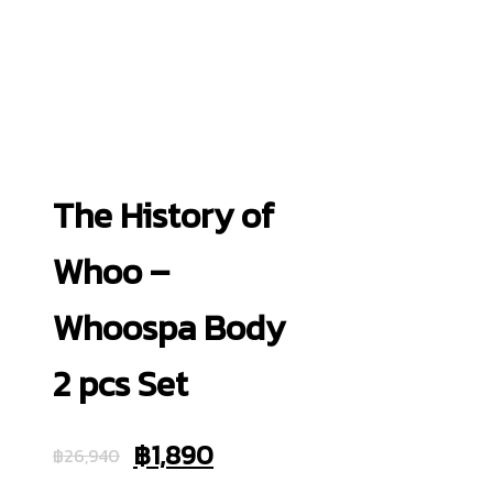
The History of
Whoo –
Whoospa Body
2 pcs Set
Original
Current
฿
1,890
฿
26,940