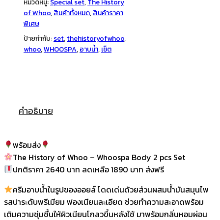
หมวดหมู่:
Special set
,
The History
pcs
of Whoo
,
สินค้าทั้งหมด
,
สินค้าราคา
Set
พิเศษ
ชิ้น
ป้ายกำกับ:
set
,
thehistoryofwhoo
,
whoo
,
WHOOSPA
,
อาบน้ำ
,
เซ็ต
คำอธิบาย
พร้อมส่ง
The History of Whoo – Whoospa Body 2 pcs Set
ปกติราคา 2640 บาท ลดเหลือ 1890 บาท ส่งฟรี
ครีมอาบน้ำในรูปของออยล์ โดดเด่นด้วยส่วนผสมน้ำมันสมุนไพ
รสปาระดับพรีเมียม ฟองเนียนละเอียด ช่วยทำความสะอาดพร้อม
เติมความชุ่มชื้นให้ผิวเนียนโกลวขึ้นหลังใช้ มาพร้อมกลิ่นหอมผ่อน