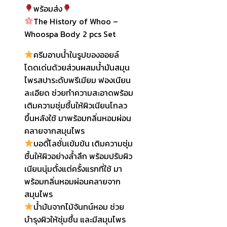
price
price
พร้อมส่ง
was:
is:
The History of Whoo –
Whoospa Body 2 pcs Set
฿26,940.
฿1,890.
ครีมอาบน้ำในรูปของออยล์
โดดเด่นด้วยส่วนผสมน้ำมันสมุน
ไพรสปาระดับพรีเมียม ฟองเนียน
ละเอียด ช่วยทำความสะอาดพร้อม
เติมความชุ่มชื้นให้ผิวเนียนโกลว
ขึ้นหลังใช้ มาพร้อมกลิ่นหอมผ่อน
คลายจากสมุนไพร
บอดี้โลชั่นเข้มข้น เติมความชุ่ม
ชื้นให้ผิวอย่างล้ำลึก พร้อมปรับผิว
เนียนนุ่มตั้งแต่ครั้งแรกที่ใช้ มา
พร้อมกลิ่นหอมผ่อนคลายจาก
สมุนไพร
น้ำมันจากไม้จันทน์หอม ช่วย
บำรุงผิวให้ชุ่มชื้น และมีสมุนไพร