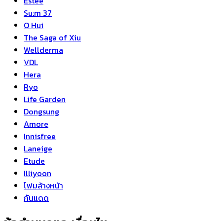
Estee
Su:m 37
O Hui
The Saga of Xiu
Wellderma
VDL
Hera
Ryo
Life Garden
Dongsung
Amore
Innisfree
Laneige
Etude
Illiyoon
โฟมล้างหน้า
กันแดด