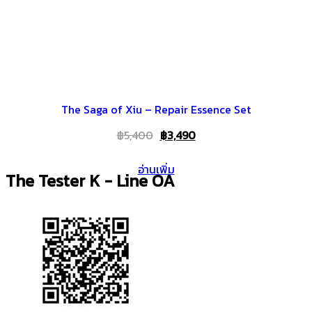
The Saga of Xiu – Repair Essence Set
Original
Current
฿
5,400
฿
3,490
price
price
อ่านเพิ่ม
was:
is:
The Tester K - Line OA
฿5,400.
฿3,490.