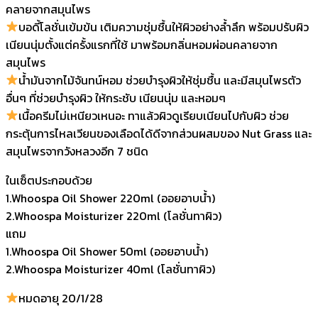
คลายจากสมุนไพร
บอดี้โลชั่นเข้มข้น เติมความชุ่มชื้นให้ผิวอย่างล้ำลึก พร้อมปรับผิว
เนียนนุ่มตั้งแต่ครั้งแรกที่ใช้ มาพร้อมกลิ่นหอมผ่อนคลายจาก
สมุนไพร
น้ำมันจากไม้จันทน์หอม ช่วยบำรุงผิวให้ชุ่มชื้น และมีสมุนไพรตัว
อื่นๆ ที่ช่วยบำรุงผิว ให้กระชับ เนียนนุ่ม และหอมๆ
เนื้อครีมไม่เหนียวเหนอะ ทาแล้วผิวดูเรียบเนียนไปกับผิว ช่วย
กระตุ้นการไหลเวียนของเลือดได้ดีจากส่วนผสมของ Nut Grass และ
สมุนไพรจากวังหลวงอีก 7 ชนิด
ในเซ็ตประกอบด้วย
1.Whoospa Oil Shower 220ml (ออยอาบน้ำ)
2.Whoospa Moisturizer 220ml (โลชั่นทาผิว)
แถม
1.Whoospa Oil Shower 50ml (ออยอาบน้ำ)
2.Whoospa Moisturizer 40ml (โลชั่นทาผิว)
หมดอายุ 20/1/28