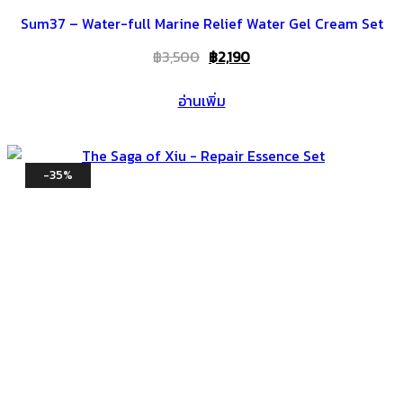
Sum37 – Water-full Marine Relief Water Gel Cream Set
Original
Current
฿
3,500
฿
2,190
price
price
อ่านเพิ่ม
was:
is:
฿3,500.
฿2,190.
-35%