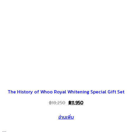
The History of Whoo Royal Whitening Special Gift Set
Original
Current
฿
18,250
฿
11,950
price
price
อ่านเพิ่ม
was:
is:
฿18,250.
฿11,950.