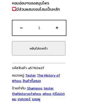
หอมอ่อนๆของสมุนไพร
มีส่วนผสมของโสมเป็นหลัก
จำนวน
-
+
Whoo
Spa
Essence
Shampoo
หยิบใส่ตะกร้า
8ml
+
Whoo
รหัสสินค้า:
a5760e2f
Spa
หมวดหมู่:
Tester
,
The History of
Essence
Whoo
,
สินค้าทั้งหมด
Rinse
ป้ายกำกับ:
Shampoo
,
tester
,
8ml
thehistoryofwhoo
,
whoo
,
ครีมนวด
ชิ้น
ผม
,
เทสเตอร์
,
แชมพู