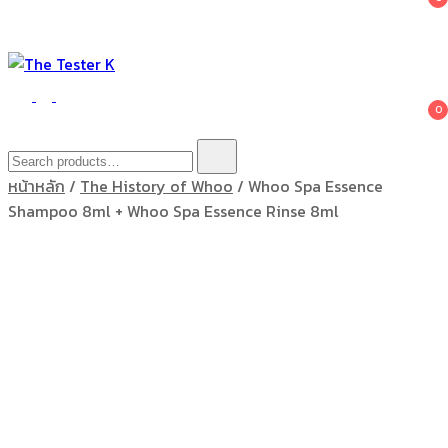
The Tester K
Korean cosmetics
0
Search
for:
หน้าหลัก
/
The History of Whoo
/ Whoo Spa Essence
Shampoo 8ml + Whoo Spa Essence Rinse 8ml