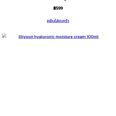
฿
599
หยิบใส่ตะกร้า