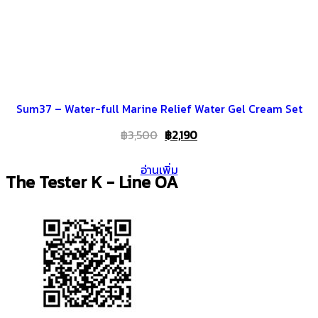
Sum37 – Water-full Marine Relief Water Gel Cream Set
Original
Current
฿
3,500
฿
2,190
price
price
อ่านเพิ่ม
was:
is:
The Tester K - Line OA
฿3,500.
฿2,190.