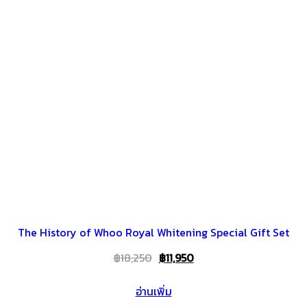
The History of Whoo Royal Whitening Special Gift Set
Original
Current
฿
18,250
฿
11,950
price
price
อ่านเพิ่ม
was:
is: