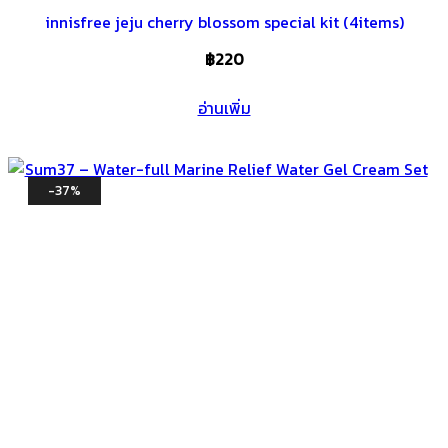
innisfree jeju cherry blossom special kit (4items)
฿
220
อ่านเพิ่ม
-37%