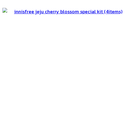
฿18,250.
฿11,950.