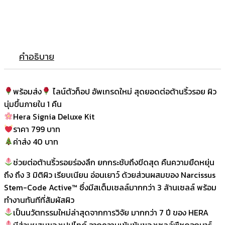
คำอธิบาย
พร้อมส่ง
ไลน์ตัวท็อป อัพเกรดใหม่ สุดยอดต่อต้านริ้วรอย ผิว
นุ่มขึ้นภายใน 1 คืน
Hera Signia Deluxe Kit
ราคา 799 บาท
ค่าส่ง 40 บาท
ช่วยต่อต้านริ้วรอยร่องลึก ยกกระชับถึงขีดสุด คืนความยืดหยุ่น
ถึง ถึง 3 มิติผิว เรียบเนียน อ่อนเยาว์ ด้วยส่วนผสมของ Narcissus
Stem-Code Active™ ซึ่งมีสเต็มเซลล์มากกว่า 3 ล้านเซลล์ พร้อม
ทำงานทันทีที่สัมผัสผิว
เป็นนวัตกรรมใหม่ล่าสุดจากการวิจัย มากกว่า 7 ปี ของ HERA
มีส่วนผสมของเปปไทด์ จากความเข้มข้นของเซลล์พืชดอกนาร์