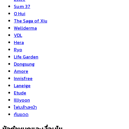
Su:m 37
O Hui
The Saga of Xiu
Wellderma
VDL
Hera
Ryo
Life Garden
Dongsung
Amore
Innisfree
Laneige
Etude
Illiyoon
โฟมล้างหน้า
กันแดด