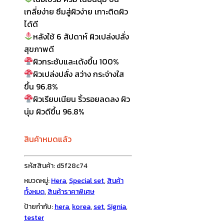
เกลี่ยง่าย ซึมสู่ผิวง่าย เกาะติดผิว
ได้ดี
หลังใช้ 6 สัปดาห์ ผิวเปล่งปลั่ง
สุขภาพดี
ผิวกระชับและเด้งขึ้น 100%
ผิวเปล่งปลั่ง สว่าง กระจ่างใส
ขึ้น 96.8%
ผิวเรียบเนียน ริ้วรอยลดลง ผิว
นุ่ม ผิวดีขึ้น 96.8%
สินค้าหมดแล้ว
รหัสสินค้า:
d5f28c74
หมวดหมู่:
Hera
,
Special set
,
สินค้า
ทั้งหมด
,
สินค้าราคาพิเศษ
ป้ายกำกับ:
hera
,
korea
,
set
,
Signia
,
tester