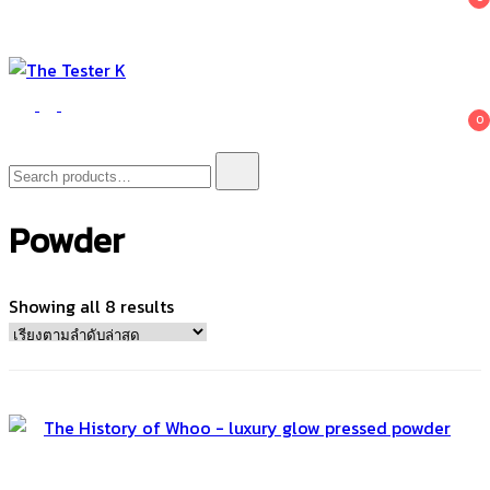
The Tester K
Korean cosmetics
0
Search
for:
Powder
Sorted
Showing all 8 results
by
latest