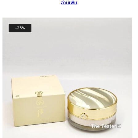
อ่านเพิ่ม
was:
is:
฿3,300.
฿2,090.
-25%