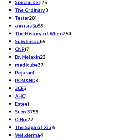
175
สินค้า
Special set
175
สินค้า
3
The Ordinary
3
281
สินค้า
Tester
281
สินค้า
55
อาหารเสริม
55
สินค้า
254
The History of Whoo
254
65
สินค้า
Sulwhasoo
65
17
สินค้า
CNP
17
สินค้า
23
Dr. Melaxin
23
37
สินค้า
medicube
37
1
สินค้า
Rejuran
1
สินค้า
3
ROM&ND
3
3
สินค้า
3CE
3
สินค้า
1
AHC
1
สินค้า
1
Estee
1
สินค้า
56
Su:m 37
56
72
สินค้า
O Hui
72
สินค้า
15
The Saga of Xiu
15
4
สินค้า
Wellderma
4