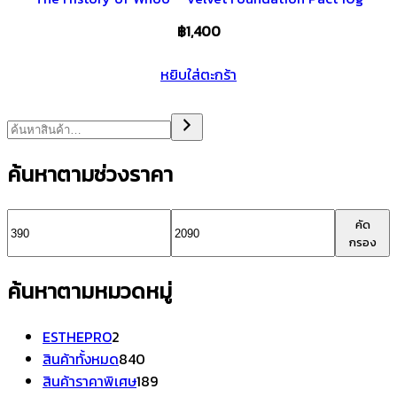
฿
1,400
หยิบใส่ตะกร้า
ค้นหาตามช่วงราคา
ราคา
ราคา
คัด
กรอง
ต่ำ
สูงสุด
ค้นหาตามหมวดหมู่
สุด
2
ESTHEPRO
2
สินค้า
840
สินค้าทั้งหมด
840
สินค้า
189
สินค้าราคาพิเศษ
189