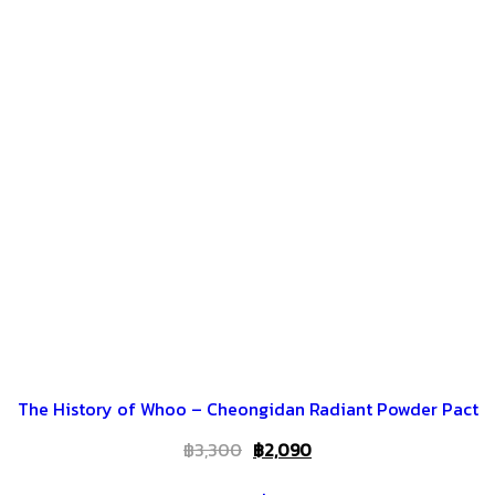
The History of Whoo – Cheongidan Radiant Powder Pact
Original
Current
฿
3,300
฿
2,090
price
price