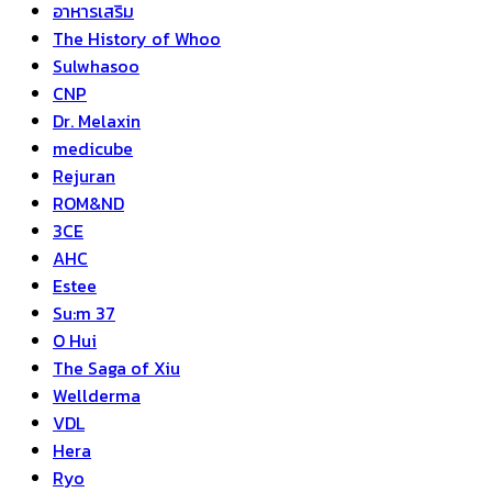
อาหารเสริม
The History of Whoo
Sulwhasoo
CNP
Dr. Melaxin
medicube
Rejuran
ROM&ND
3CE
AHC
Estee
Su:m 37
O Hui
The Saga of Xiu
Wellderma
VDL
Hera
Ryo