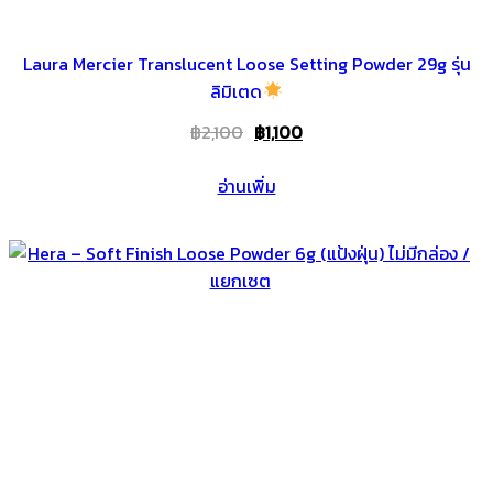
Laura Mercier Translucent Loose Setting Powder 29g รุ่น
ลิมิเตด
Original
Current
฿
2,100
฿
1,100
price
price
อ่านเพิ่ม
was:
is:
฿2,100.
฿1,100.