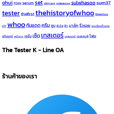
set
ohui
sulwhasoo
sum37
serum
sulwasoo
PDRN
skincare
thehistoryofwhoo
tester
thefirst
thewhoo
whoo
ครีม
กันแดด
มาส์ก
ริ้วรอย
ซูม
ผิวใส
ฝ้า
UV
ลดเลือนริ้วรอย
เทสเตอร์
เซ็ต
โฟม
เซรั่ม
เอสเซนส์
สกินแคร์
หน้าขาว
เทสเอตร์
The Tester K - Line OA
ร้านค้าของเรา