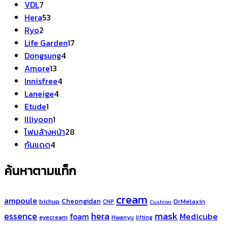
7
สินค้า
VDL
7
สินค้า
53
Hera
53
2
สินค้า
Ryo
2
สินค้า
17
Life Garden
17
4
สินค้า
Dongsung
4
13
สินค้า
Amore
13
สินค้า
4
Innisfree
4
4
สินค้า
Laneige
4
1
สินค้า
Etude
1
สินค้า
1
Illiyoon
1
สินค้า
28
โฟมล้างหน้า
28
4
สินค้า
กันแดด
4
สินค้า
ค้นหาตามแท็ก
cream
ampoule
Cheongidan
bichup
DrMelaxin
CNP
Cushion
hera
mask
essence
Medicube
foam
eyecream
Hwanyu
lifting