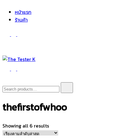
The Tester K
Korean cosmetics
หน้าแรก
ร้านค้า
The Tester K
Korean cosmetics
Search
for:
thefirstofwhoo
Sorted
Showing all 6 results
by