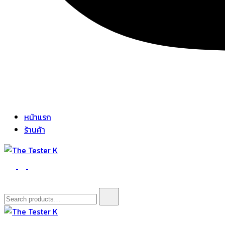
หน้าแรก
ร้านค้า
The Tester K
Korean cosmetics
Search
for: