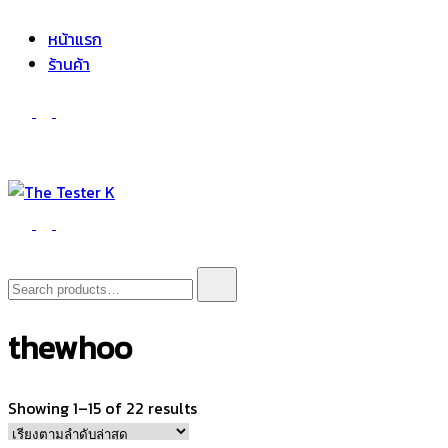
The Tester K
Korean cosmetics
หน้าแรก
ร้านค้า
The Tester K
Korean cosmetics
Search
for:
thewhoo
Sorted
Showing 1–15 of 22 results
by