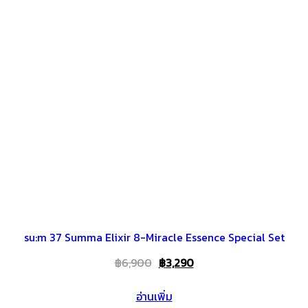
su:m 37 Summa Elixir 8-Miracle Essence Special Set
Original
Current
฿
6,900
฿
3,290
price
price
อ่านเพิ่ม
was:
is: