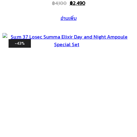
Original
Current
฿
4,100
฿
2,490
price
price
อ่านเพิ่ม
was:
is:
฿4,100.
฿2,490.
-43%