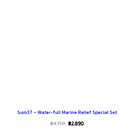
Sum37 – Water-full Marine Relief Special Set
Original
Current
฿
4,350
฿
2,890
price
price