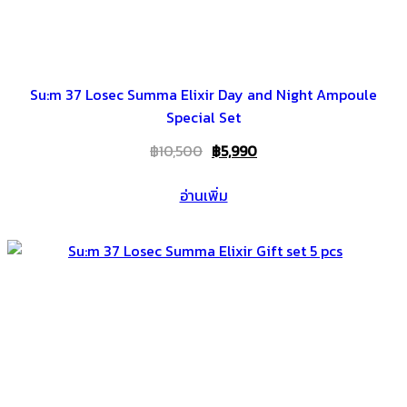
Su:m 37 Losec Summa Elixir Day and Night Ampoule
Special Set
Original
Current
฿
10,500
฿
5,990
price
price
อ่านเพิ่ม
was:
is:
฿10,500.
฿5,990.