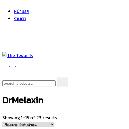
The Tester K
Korean cosmetics
หน้าแรก
ร้านค้า
The Tester K
Korean cosmetics
Search
for:
DrMelaxin
Sorted
Showing 1–15 of 23 results
by