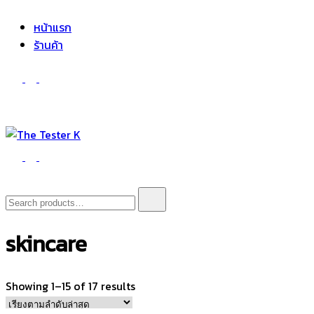
The Tester K
Korean cosmetics
หน้าแรก
ร้านค้า
The Tester K
Korean cosmetics
Search
for:
skincare
Sorted
Showing 1–15 of 17 results
by