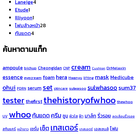
4
สินค้า
Laneige
4
1
สินค้า
Etude
1
สินค้า
1
Illiyoon
1
สินค้า
28
โฟมล้างหน้า
28
4
สินค้า
กันแดด
4
สินค้า
ค้นหาตามแท็ก
cream
ampoule
Cheongidan
bichup
DrMelaxin
CNP
Cushion
hera
mask
essence
Medicube
foam
eyecream
Hwanyu
lifting
set
ohui
sulwhasoo
sum37
serum
sulwasoo
PDRN
skincare
thehistoryofwhoo
tester
thefirst
thewhoo
whoo
ครีม
กันแดด
มาส์ก
ริ้วรอย
ซูม
ผิวใส
ฝ้า
UV
ลดเลือนริ้วรอย
เทสเตอร์
เซ็ต
โฟม
เซรั่ม
เอสเซนส์
สกินแคร์
หน้าขาว
เทสเอตร์