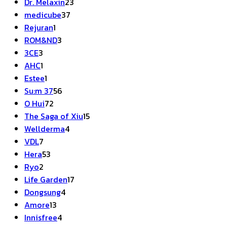
สินค้า
23
Dr. Melaxin
23
37
สินค้า
medicube
37
1
สินค้า
Rejuran
1
สินค้า
3
ROM&ND
3
3
สินค้า
3CE
3
สินค้า
1
AHC
1
สินค้า
1
Estee
1
สินค้า
56
Su:m 37
56
72
สินค้า
O Hui
72
สินค้า
15
The Saga of Xiu
15
4
สินค้า
Wellderma
4
7
สินค้า
VDL
7
สินค้า
53
Hera
53
2
สินค้า
Ryo
2
สินค้า
17
Life Garden
17
4
สินค้า
Dongsung
4
13
สินค้า
Amore
13
สินค้า
4
Innisfree
4