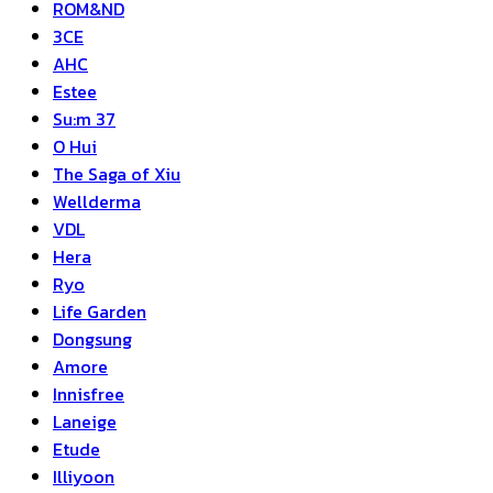
ROM&ND
3CE
AHC
Estee
Su:m 37
O Hui
The Saga of Xiu
Wellderma
VDL
Hera
Ryo
Life Garden
Dongsung
Amore
Innisfree
Laneige
Etude
Illiyoon