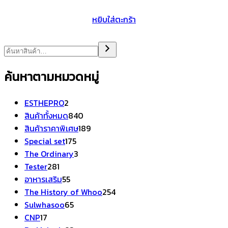
หยิบใส่ตะกร้า
ค้นหาตามหมวดหมู่
2
ESTHEPRO
2
สินค้า
840
สินค้าทั้งหมด
840
สินค้า
189
สินค้าราคาพิเศษ
189
175
สินค้า
Special set
175
สินค้า
3
The Ordinary
3
281
สินค้า
Tester
281
สินค้า
55
อาหารเสริม
55
สินค้า
254
The History of Whoo
254
65
สินค้า
Sulwhasoo
65
17
สินค้า
CNP
17