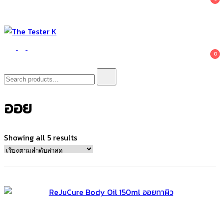
The Tester K
Korean cosmetics
0
Search
for:
ออย
Sorted
Showing all 5 results
by
latest