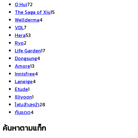
72
สินค้า
O Hui
72
สินค้า
15
The Saga of Xiu
15
4
สินค้า
Wellderma
4
7
สินค้า
VDL
7
สินค้า
53
Hera
53
2
สินค้า
Ryo
2
สินค้า
17
Life Garden
17
4
สินค้า
Dongsung
4
13
สินค้า
Amore
13
สินค้า
4
Innisfree
4
4
สินค้า
Laneige
4
1
สินค้า
Etude
1
สินค้า
1
Illiyoon
1
สินค้า
28
โฟมล้างหน้า
28
4
สินค้า
กันแดด
4
สินค้า
ค้นหาตามแท็ก