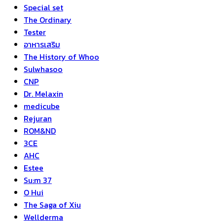
Special set
The Ordinary
Tester
อาหารเสริม
The History of Whoo
Sulwhasoo
CNP
Dr. Melaxin
medicube
Rejuran
ROM&ND
3CE
AHC
Estee
Su:m 37
O Hui
The Saga of Xiu
Wellderma