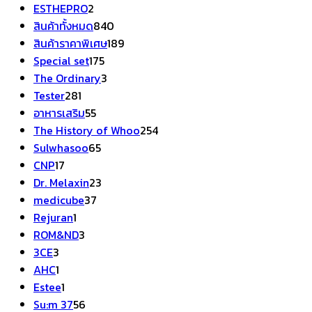
2
ESTHEPRO
2
สินค้า
840
สินค้าทั้งหมด
840
สินค้า
189
สินค้าราคาพิเศษ
189
175
สินค้า
Special set
175
สินค้า
3
The Ordinary
3
281
สินค้า
Tester
281
สินค้า
55
อาหารเสริม
55
สินค้า
254
The History of Whoo
254
65
สินค้า
Sulwhasoo
65
17
สินค้า
CNP
17
สินค้า
23
Dr. Melaxin
23
37
สินค้า
medicube
37
1
สินค้า
Rejuran
1
สินค้า
3
ROM&ND
3
3
สินค้า
3CE
3
สินค้า
1
AHC
1
สินค้า
1
Estee
1
สินค้า
56
Su:m 37
56