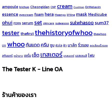
cream
ampoule
Cheongidan
bichup
DrMelaxin
CNP
Cushion
hera
mask
essence
Medicube
foam
eyecream
Hwanyu
lifting
set
ohui
sulwhasoo
sum37
serum
sulwasoo
PDRN
skincare
thehistoryofwhoo
tester
thefirst
thewhoo
whoo
ครีม
กันแดด
มาส์ก
ริ้วรอย
ซูม
ผิวใส
ฝ้า
UV
ลดเลือนริ้วรอย
เทสเตอร์
เซ็ต
โฟม
เซรั่ม
เอสเซนส์
สกินแคร์
หน้าขาว
เทสเอตร์
The Tester K - Line OA
ร้านค้าของเรา