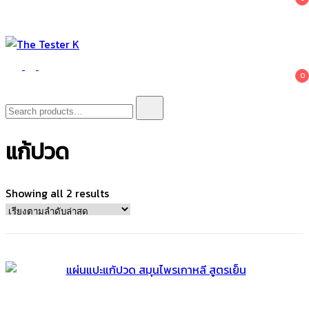
The Tester K
Korean cosmetics
0
Search
for:
แก้ปวด
Sorted
Showing all 2 results
by
latest