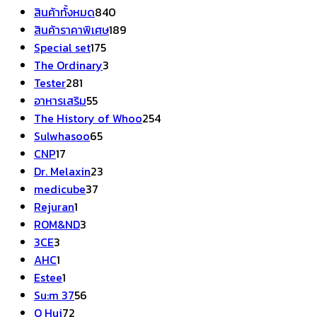
สินค้า
840
สินค้าทั้งหมด
840
สินค้า
189
สินค้าราคาพิเศษ
189
175
สินค้า
Special set
175
สินค้า
3
The Ordinary
3
281
สินค้า
Tester
281
สินค้า
55
อาหารเสริม
55
สินค้า
254
The History of Whoo
254
65
สินค้า
Sulwhasoo
65
17
สินค้า
CNP
17
สินค้า
23
Dr. Melaxin
23
37
สินค้า
medicube
37
1
สินค้า
Rejuran
1
สินค้า
3
ROM&ND
3
3
สินค้า
3CE
3
สินค้า
1
AHC
1
สินค้า
1
Estee
1
สินค้า
56
Su:m 37
56
72
สินค้า
O Hui
72