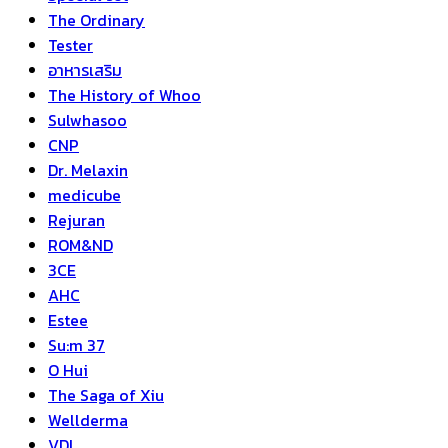
The Ordinary
Tester
อาหารเสริม
The History of Whoo
Sulwhasoo
CNP
Dr. Melaxin
medicube
Rejuran
ROM&ND
3CE
AHC
Estee
Su:m 37
O Hui
The Saga of Xiu
Wellderma
VDL