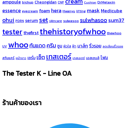
cream
ampoule
Cheongidan
bichup
DrMelaxin
CNP
Cushion
hera
mask
essence
Medicube
foam
eyecream
Hwanyu
lifting
set
ohui
sulwhasoo
sum37
serum
sulwasoo
PDRN
skincare
thehistoryofwhoo
tester
thefirst
thewhoo
whoo
ครีม
กันแดด
มาส์ก
ริ้วรอย
ซูม
ผิวใส
ฝ้า
UV
ลดเลือนริ้วรอย
เทสเตอร์
เซ็ต
โฟม
เซรั่ม
เอสเซนส์
สกินแคร์
หน้าขาว
เทสเอตร์
The Tester K - Line OA
ร้านค้าของเรา