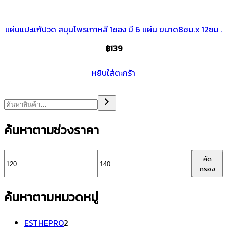
แผ่นแปะแก้ปวด สมุนไพรเกาหลี 1ซอง มี 6 แผ่น ขนาด8ซม.x 12ซม .
฿
139
หยิบใส่ตะกร้า
ค้นหาตามช่วงราคา
ราคา
ราคา
คัด
กรอง
ต่ำ
สูงสุด
ค้นหาตามหมวดหมู่
สุด
2
ESTHEPRO
2