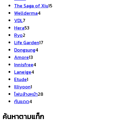
สินค้า
15
The Saga of Xiu
15
4
สินค้า
Wellderma
4
7
สินค้า
VDL
7
สินค้า
53
Hera
53
2
สินค้า
Ryo
2
สินค้า
17
Life Garden
17
4
สินค้า
Dongsung
4
13
สินค้า
Amore
13
สินค้า
4
Innisfree
4
4
สินค้า
Laneige
4
1
สินค้า
Etude
1
สินค้า
1
Illiyoon
1
สินค้า
28
โฟมล้างหน้า
28
4
สินค้า
กันแดด
4
สินค้า
ค้นหาตามแท็ก