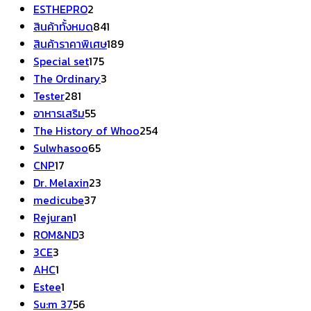
2
ESTHEPRO
2
สินค้า
841
สินค้าทั้งหมด
841
สินค้า
189
สินค้าราคาพิเศษ
189
175
สินค้า
Special set
175
สินค้า
3
The Ordinary
3
281
สินค้า
Tester
281
สินค้า
55
อาหารเสริม
55
สินค้า
254
The History of Whoo
254
65
สินค้า
Sulwhasoo
65
17
สินค้า
CNP
17
สินค้า
23
Dr. Melaxin
23
37
สินค้า
medicube
37
1
สินค้า
Rejuran
1
สินค้า
3
ROM&ND
3
3
สินค้า
3CE
3
สินค้า
1
AHC
1
สินค้า
1
Estee
1
สินค้า
56
Su:m 37
56