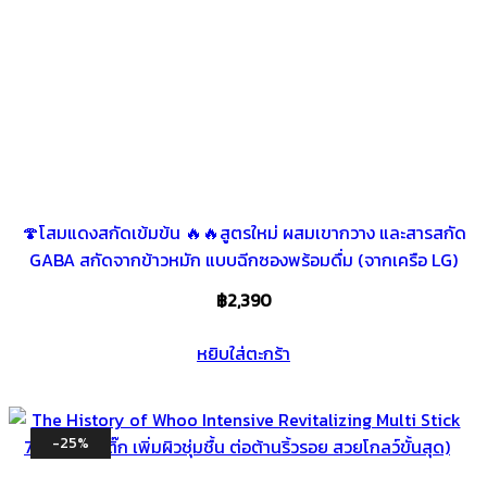
🍄โสมแดงสกัดเข้มข้น 🔥🔥สูตรใหม่ ผสมเขากวาง และสารสกัด
GABA สกัดจากข้าวหมัก แบบฉีกซองพร้อมดื่ม (จากเครือ LG)
฿
2,390
หยิบใส่ตะกร้า
-25%