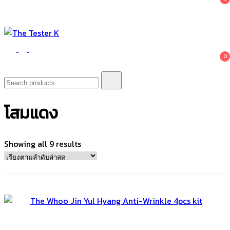
The Tester K
Korean cosmetics
0
Search
for:
โสมแดง
Sorted
Showing all 9 results
by
latest