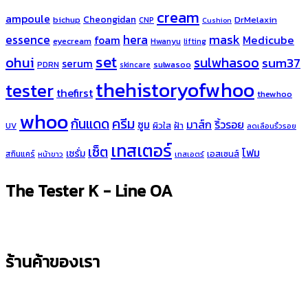
cream
ampoule
Cheongidan
bichup
DrMelaxin
CNP
Cushion
hera
mask
essence
Medicube
foam
eyecream
Hwanyu
lifting
set
ohui
sulwhasoo
sum37
serum
sulwasoo
PDRN
skincare
thehistoryofwhoo
tester
thefirst
thewhoo
whoo
ครีม
กันแดด
มาส์ก
ริ้วรอย
ซูม
ผิวใส
ฝ้า
UV
ลดเลือนริ้วรอย
เทสเตอร์
เซ็ต
โฟม
เซรั่ม
เอสเซนส์
สกินแคร์
หน้าขาว
เทสเอตร์
The Tester K - Line OA
ร้านค้าของเรา