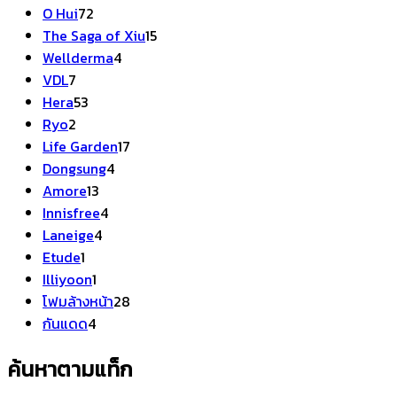
72
สินค้า
O Hui
72
สินค้า
15
The Saga of Xiu
15
4
สินค้า
Wellderma
4
7
สินค้า
VDL
7
สินค้า
53
Hera
53
2
สินค้า
Ryo
2
สินค้า
17
Life Garden
17
4
สินค้า
Dongsung
4
13
สินค้า
Amore
13
สินค้า
4
Innisfree
4
4
สินค้า
Laneige
4
1
สินค้า
Etude
1
สินค้า
1
Illiyoon
1
สินค้า
28
โฟมล้างหน้า
28
4
สินค้า
กันแดด
4
สินค้า
ค้นหาตามแท็ก