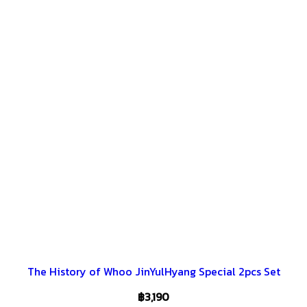
The History of Whoo JinYulHyang Special 2pcs Set
฿
3,190