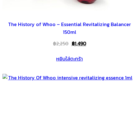
The History of Whoo – Essential Revitalizing Balancer
150ml
Original
Current
฿
2,250
฿
1,490
price
price
หยิบใส่ตะกร้า
was:
is:
฿2,250.
฿1,490.