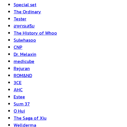
Special set
The Ordinary
Tester
อาหารเสริม
The History of Whoo
Sulwhasoo
CNP
Dr. Melaxin
medicube
Rejuran
ROM&ND
3CE
AHC
Estee
Su:m 37
O Hui
The Saga of Xiu
Wellderma