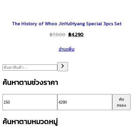
The History of Whoo JinYulHyang Special 3pcs Set
Original
Current
฿
7,000
฿
4,290
price
price
อ่านเพิ่ม
was:
is:
฿7,000.
฿4,290.
ค้นหาตามช่วงราคา
ราคา
ราคา
คัด
กรอง
ต่ำ
สูงสุด
ค้นหาตามหมวดหมู่
สุด