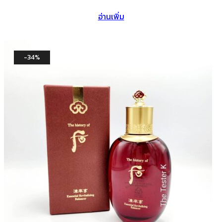
price
price
อ่านเพิ่ม
was:
is:
฿1,200.
฿899.
-34%