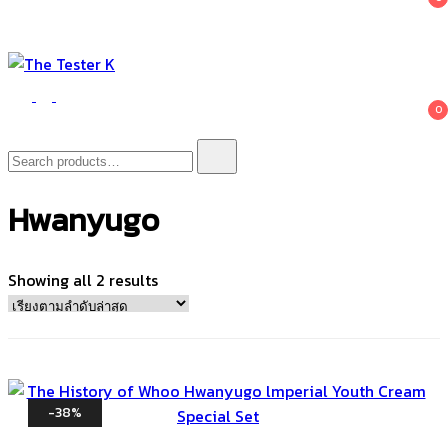
The Tester K
Korean cosmetics
0
Search
for:
Hwanyugo
Sorted
Showing all 2 results
by
latest
-38%