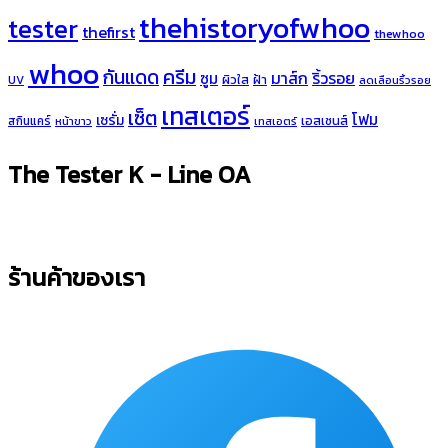
thehistoryofwhoo
tester
thefirst
thewhoo
whoo
ครีม
กันแดด
มาส์ก
ริ้วรอย
ซูม
ผิวใส
ฝ้า
UV
ลดเลือนริ้วรอย
เทสเตอร์
เซ็ต
โฟม
เซรั่ม
เอสเซนส์
สกินแคร์
หน้าขาว
เทสเอตร์
The Tester K - Line OA
ร้านค้าของเรา