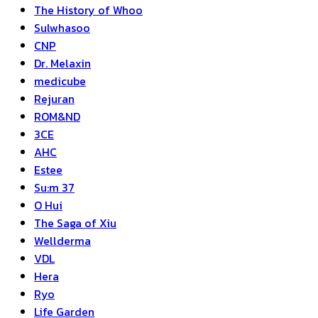
The History of Whoo
Sulwhasoo
CNP
Dr. Melaxin
medicube
Rejuran
ROM&ND
3CE
AHC
Estee
Su:m 37
O Hui
The Saga of Xiu
Wellderma
VDL
Hera
Ryo
Life Garden