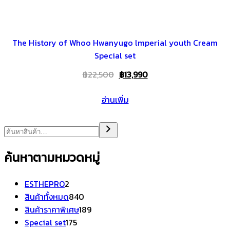
The History of Whoo Hwanyugo lmperial youth Cream
Special set
Original
Current
฿
22,500
฿
13,990
price
price
อ่านเพิ่ม
was:
is:
฿22,500.
฿13,990.
ค้นหาตามหมวดหมู่
2
ESTHEPRO
2
สินค้า
840
สินค้าทั้งหมด
840
สินค้า
189
สินค้าราคาพิเศษ
189
175
สินค้า
Special set
175