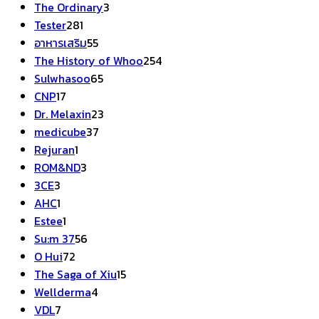
สินค้า
3
The Ordinary
3
281
สินค้า
Tester
281
สินค้า
55
อาหารเสริม
55
สินค้า
254
The History of Whoo
254
65
สินค้า
Sulwhasoo
65
17
สินค้า
CNP
17
สินค้า
23
Dr. Melaxin
23
37
สินค้า
medicube
37
1
สินค้า
Rejuran
1
สินค้า
3
ROM&ND
3
3
สินค้า
3CE
3
สินค้า
1
AHC
1
สินค้า
1
Estee
1
สินค้า
56
Su:m 37
56
72
สินค้า
O Hui
72
สินค้า
15
The Saga of Xiu
15
4
สินค้า
Wellderma
4
7
สินค้า
VDL
7