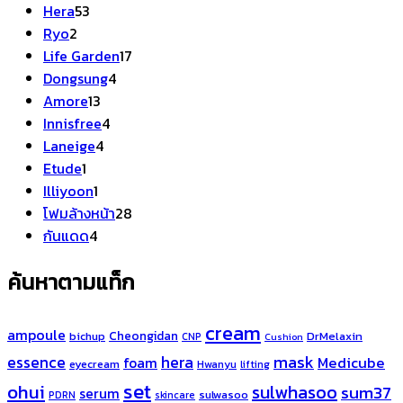
สินค้า
53
Hera
53
2
สินค้า
Ryo
2
สินค้า
17
Life Garden
17
4
สินค้า
Dongsung
4
13
สินค้า
Amore
13
สินค้า
4
Innisfree
4
4
สินค้า
Laneige
4
1
สินค้า
Etude
1
สินค้า
1
Illiyoon
1
สินค้า
28
โฟมล้างหน้า
28
4
สินค้า
กันแดด
4
สินค้า
ค้นหาตามแท็ก
cream
ampoule
Cheongidan
bichup
DrMelaxin
CNP
Cushion
hera
mask
essence
Medicube
foam
eyecream
Hwanyu
lifting
set
ohui
sulwhasoo
sum37
serum
sulwasoo
PDRN
skincare