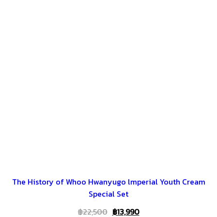
The History of Whoo Hwanyugo lmperial Youth Cream
Special Set
Original
Current
฿
22,500
฿
13,990