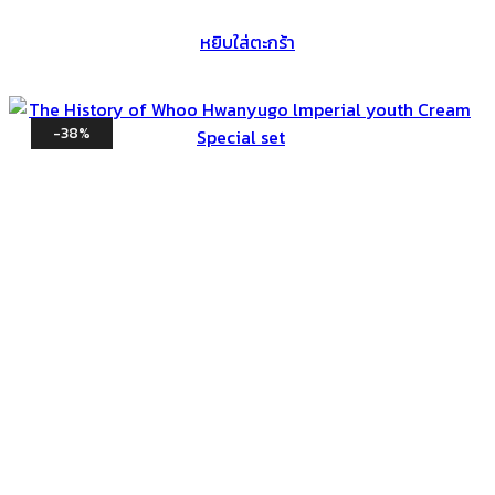
price
price
หยิบใส่ตะกร้า
was:
is:
฿22,500.
฿13,990.
-38%