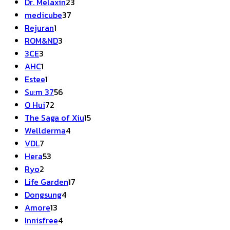
สินค้า
23
Dr. Melaxin
23
37
สินค้า
medicube
37
1
สินค้า
Rejuran
1
สินค้า
3
ROM&ND
3
3
สินค้า
3CE
3
สินค้า
1
AHC
1
สินค้า
1
Estee
1
สินค้า
56
Su:m 37
56
72
สินค้า
O Hui
72
สินค้า
15
The Saga of Xiu
15
4
สินค้า
Wellderma
4
7
สินค้า
VDL
7
สินค้า
53
Hera
53
2
สินค้า
Ryo
2
สินค้า
17
Life Garden
17
4
สินค้า
Dongsung
4
13
สินค้า
Amore
13
สินค้า
4
Innisfree
4