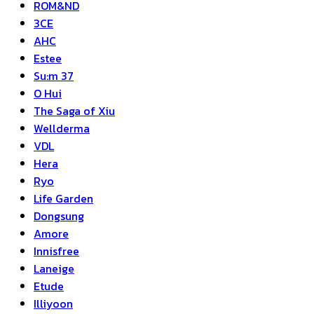
ROM&ND
3CE
AHC
Estee
Su:m 37
O Hui
The Saga of Xiu
Wellderma
VDL
Hera
Ryo
Life Garden
Dongsung
Amore
Innisfree
Laneige
Etude
Illiyoon