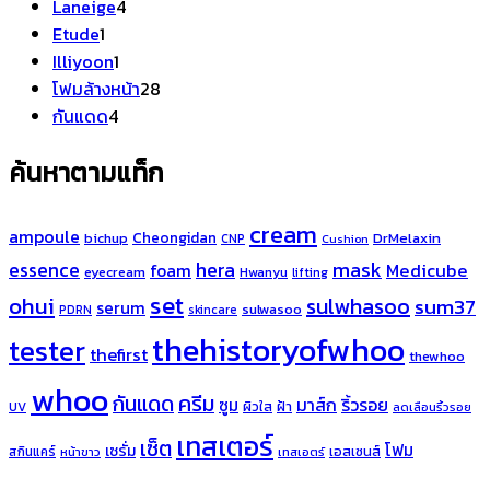
4
สินค้า
Laneige
4
1
สินค้า
Etude
1
สินค้า
1
Illiyoon
1
สินค้า
28
โฟมล้างหน้า
28
4
สินค้า
กันแดด
4
สินค้า
ค้นหาตามแท็ก
cream
ampoule
Cheongidan
bichup
DrMelaxin
CNP
Cushion
hera
mask
essence
Medicube
foam
eyecream
Hwanyu
lifting
set
ohui
sulwhasoo
sum37
serum
sulwasoo
PDRN
skincare
thehistoryofwhoo
tester
thefirst
thewhoo
whoo
ครีม
กันแดด
มาส์ก
ริ้วรอย
ซูม
ผิวใส
ฝ้า
UV
ลดเลือนริ้วรอย
เทสเตอร์
เซ็ต
โฟม
เซรั่ม
เอสเซนส์
สกินแคร์
หน้าขาว
เทสเอตร์