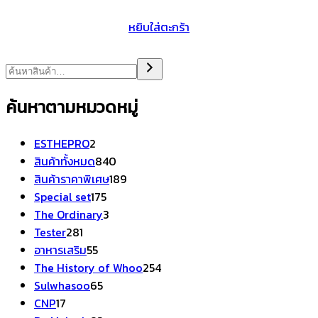
หยิบใส่ตะกร้า
ค้นหาตามหมวดหมู่
2
ESTHEPRO
2
สินค้า
840
สินค้าทั้งหมด
840
สินค้า
189
สินค้าราคาพิเศษ
189
175
สินค้า
Special set
175
สินค้า
3
The Ordinary
3
281
สินค้า
Tester
281
สินค้า
55
อาหารเสริม
55
สินค้า
254
The History of Whoo
254
65
สินค้า
Sulwhasoo
65
17
สินค้า
CNP
17