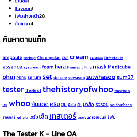
1
สินค้า
Etude
1
สินค้า
1
Illiyoon
1
สินค้า
28
โฟมล้างหน้า
28
4
สินค้า
กันแดด
4
สินค้า
ค้นหาตามแท็ก
cream
ampoule
Cheongidan
bichup
DrMelaxin
CNP
Cushion
hera
mask
essence
Medicube
foam
eyecream
Hwanyu
lifting
set
ohui
sulwhasoo
sum37
serum
sulwasoo
PDRN
skincare
thehistoryofwhoo
tester
thefirst
thewhoo
whoo
ครีม
กันแดด
มาส์ก
ริ้วรอย
ซูม
ผิวใส
ฝ้า
UV
ลดเลือนริ้วรอย
เทสเตอร์
เซ็ต
โฟม
เซรั่ม
เอสเซนส์
สกินแคร์
หน้าขาว
เทสเอตร์
The Tester K - Line OA