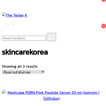
The Tester K
Korean cosmetics
0
Search
for:
skincarekorea
Sorted
Showing all 3 results
by
latest