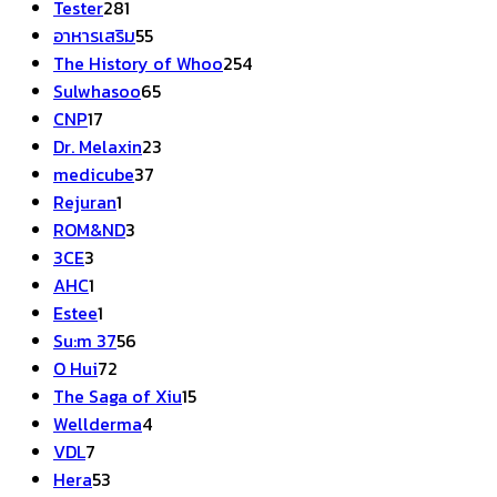
281
สินค้า
Tester
281
สินค้า
55
อาหารเสริม
55
สินค้า
254
The History of Whoo
254
65
สินค้า
Sulwhasoo
65
17
สินค้า
CNP
17
สินค้า
23
Dr. Melaxin
23
37
สินค้า
medicube
37
1
สินค้า
Rejuran
1
สินค้า
3
ROM&ND
3
3
สินค้า
3CE
3
สินค้า
1
AHC
1
สินค้า
1
Estee
1
สินค้า
56
Su:m 37
56
72
สินค้า
O Hui
72
สินค้า
15
The Saga of Xiu
15
4
สินค้า
Wellderma
4
7
สินค้า
VDL
7
สินค้า
53
Hera
53