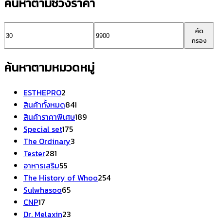
ค้นหาตามช่วงราคา
ราคา
ราคา
คัด
กรอง
ต่ำ
สูงสุด
ค้นหาตามหมวดหมู่
สุด
2
ESTHEPRO
2
สินค้า
841
สินค้าทั้งหมด
841
สินค้า
189
สินค้าราคาพิเศษ
189
175
สินค้า
Special set
175
สินค้า
3
The Ordinary
3
281
สินค้า
Tester
281
สินค้า
55
อาหารเสริม
55
สินค้า
254
The History of Whoo
254
65
สินค้า
Sulwhasoo
65
17
สินค้า
CNP
17
สินค้า
23
Dr. Melaxin
23