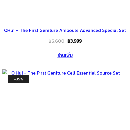
OHui – The First Geniture Ampoule Advanced Special Set
Original
Current
฿
6,600
฿
3,999
price
price
อ่านเพิ่ม
was:
is:
฿6,600.
฿3,999.
-35%