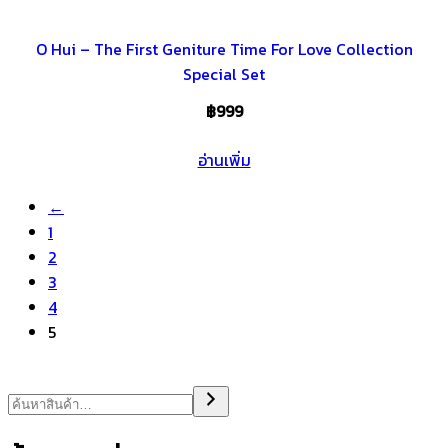
O Hui – The First Geniture Time For Love Collection
Special Set
฿
999
อ่านเพิ่ม
←
1
2
3
4
5