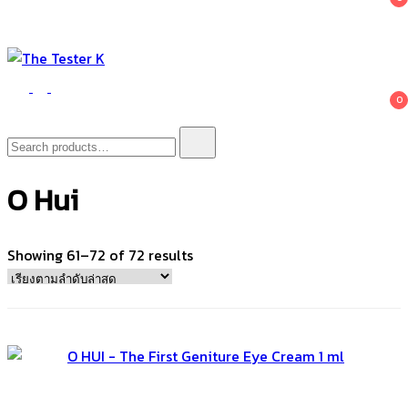
The Tester K
Korean cosmetics
0
Search
for:
O Hui
Sorted
Showing 61–72 of 72 results
by
latest