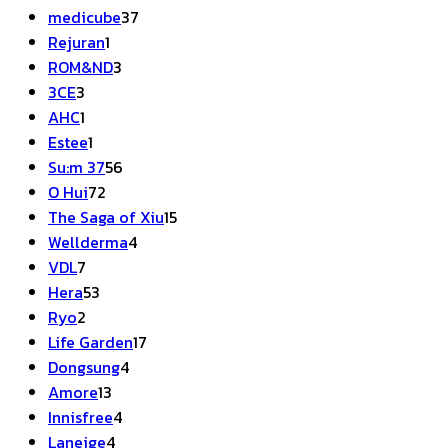
37
สินค้า
medicube
37
1
สินค้า
Rejuran
1
สินค้า
3
ROM&ND
3
3
สินค้า
3CE
3
สินค้า
1
AHC
1
สินค้า
1
Estee
1
สินค้า
56
Su:m 37
56
72
สินค้า
O Hui
72
สินค้า
15
The Saga of Xiu
15
4
สินค้า
Wellderma
4
7
สินค้า
VDL
7
สินค้า
53
Hera
53
2
สินค้า
Ryo
2
สินค้า
17
Life Garden
17
4
สินค้า
Dongsung
4
13
สินค้า
Amore
13
สินค้า
4
Innisfree
4
4
สินค้า
Laneige
4