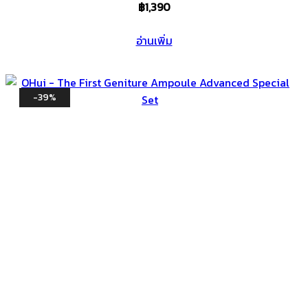
฿
1,390
อ่านเพิ่ม
-39%