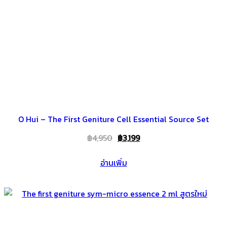
O Hui – The First Geniture Cell Essential Source Set
Original
Current
฿
4,950
฿
3,199
price
price
อ่านเพิ่ม
was:
is:
฿4,950.
฿3,199.