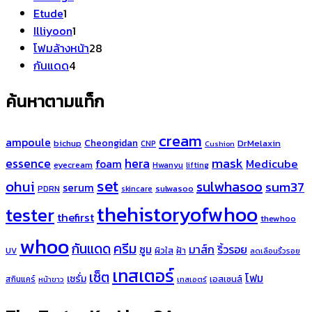
1
สินค้า
Etude
1
สินค้า
1
Illiyoon
1
สินค้า
28
โฟมล้างหน้า
28
4
สินค้า
กันแดด
4
สินค้า
ค้นหาตามแท็ก
cream
ampoule
Cheongidan
bichup
DrMelaxin
CNP
Cushion
hera
mask
essence
Medicube
foam
eyecream
Hwanyu
lifting
set
ohui
sulwhasoo
sum37
serum
sulwasoo
PDRN
skincare
thehistoryofwhoo
tester
thefirst
thewhoo
whoo
ครีม
กันแดด
มาส์ก
ริ้วรอย
ซูม
ผิวใส
ฝ้า
UV
ลดเลือนริ้วรอย
เทสเตอร์
เซ็ต
โฟม
เซรั่ม
เอสเซนส์
สกินแคร์
หน้าขาว
เทสเอตร์