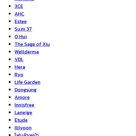
3CE
AHC
Estee
Su:m 37
O Hui
The Saga of Xiu
Wellderma
VDL
Hera
Ryo
Life Garden
Dongsung
Amore
Innisfree
Laneige
Etude
Illiyoon
โฟมล้างหน้า