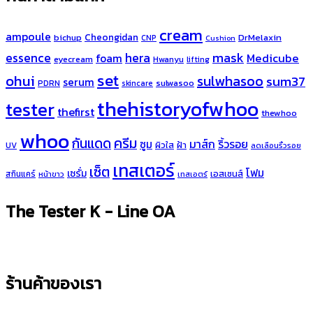
cream
ampoule
Cheongidan
bichup
DrMelaxin
CNP
Cushion
hera
mask
essence
Medicube
foam
eyecream
Hwanyu
lifting
set
ohui
sulwhasoo
sum37
serum
sulwasoo
PDRN
skincare
thehistoryofwhoo
tester
thefirst
thewhoo
whoo
ครีม
กันแดด
มาส์ก
ริ้วรอย
ซูม
ผิวใส
ฝ้า
UV
ลดเลือนริ้วรอย
เทสเตอร์
เซ็ต
โฟม
เซรั่ม
เอสเซนส์
สกินแคร์
หน้าขาว
เทสเอตร์
The Tester K - Line OA
ร้านค้าของเรา