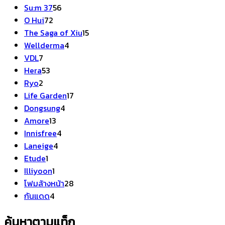
สินค้า
56
Su:m 37
56
72
สินค้า
O Hui
72
สินค้า
15
The Saga of Xiu
15
4
สินค้า
Wellderma
4
7
สินค้า
VDL
7
สินค้า
53
Hera
53
2
สินค้า
Ryo
2
สินค้า
17
Life Garden
17
4
สินค้า
Dongsung
4
13
สินค้า
Amore
13
สินค้า
4
Innisfree
4
4
สินค้า
Laneige
4
1
สินค้า
Etude
1
สินค้า
1
Illiyoon
1
สินค้า
28
โฟมล้างหน้า
28
4
สินค้า
กันแดด
4
สินค้า
ค้นหาตามแท็ก