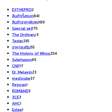
2
ESTHEPRO
2
สินค้า
841
สินค้าทั้งหมด
841
สินค้า
189
สินค้าราคาพิเศษ
189
175
สินค้า
Special set
175
สินค้า
3
The Ordinary
3
281
สินค้า
Tester
281
สินค้า
55
อาหารเสริม
55
สินค้า
254
The History of Whoo
254
65
สินค้า
Sulwhasoo
65
17
สินค้า
CNP
17
สินค้า
23
Dr. Melaxin
23
37
สินค้า
medicube
37
1
สินค้า
Rejuran
1
สินค้า
3
ROM&ND
3
3
สินค้า
3CE
3
สินค้า
1
AHC
1
สินค้า
1
Estee
1