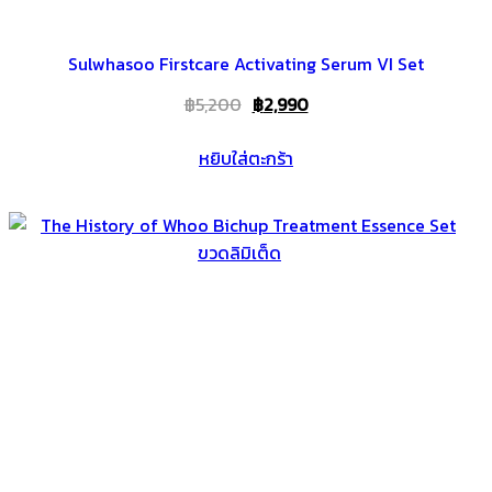
Sulwhasoo Firstcare Activating Serum VI Set
Original
Current
฿
5,200
฿
2,990
price
price
หยิบใส่ตะกร้า
was:
is:
฿5,200.
฿2,990.