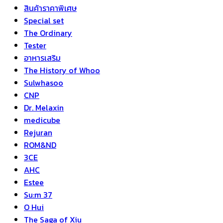
สินค้าราคาพิเศษ
Special set
The Ordinary
Tester
อาหารเสริม
The History of Whoo
Sulwhasoo
CNP
Dr. Melaxin
medicube
Rejuran
ROM&ND
3CE
AHC
Estee
Su:m 37
O Hui
The Saga of Xiu