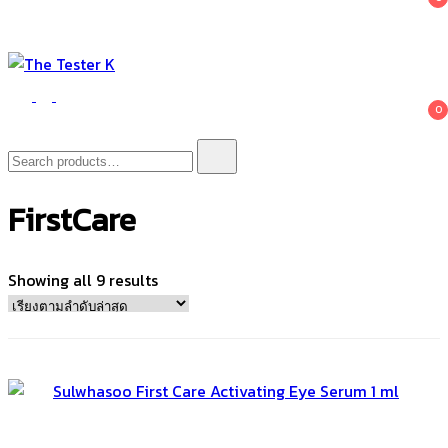
The Tester K
Korean cosmetics
0
Search
for:
FirstCare
Sorted
Showing all 9 results
by
latest